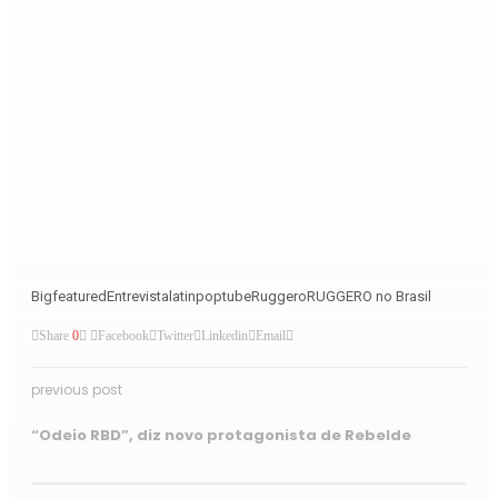
Bigfeatured
Entrevista
latinpoptube
Ruggero
RUGGERO no Brasil
Share
0
Facebook
Twitter
Linkedin
Email
previous post
“Odeio RBD”, diz novo protagonista de Rebelde