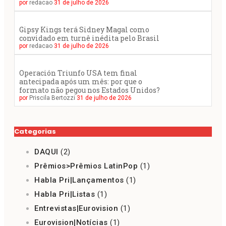
por
redacao
31 de julho de 2026
Gipsy Kings terá Sidney Magal como
convidado em turnê inédita pelo Brasil
por
redacao
31 de julho de 2026
Operación Triunfo USA tem final
antecipada após um mês: por que o
formato não pegou nos Estados Unidos?
por
Priscila Bertozzi
31 de julho de 2026
Categorias
DAQUI
(2)
Prêmios>Prêmios LatinPop
(1)
Habla Pri|Lançamentos
(1)
Habla Pri|Listas
(1)
Entrevistas|Eurovision
(1)
Eurovision|Notícias
(1)