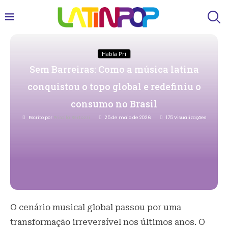
Habla Pri
Sem Barreiras: Como a música latina
conquistou o topo global e redefiniu o
consumo no Brasil
Escrito por
Priscila Bertozzi
25 de maio de 2026
175
Visualizações
O cenário musical global passou por uma
transformação irreversível nos últimos anos. O