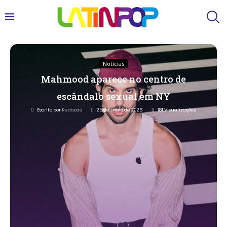
Notícias
Mahmood aparece no centro de
escândalo sexual em NY
Escrito por
Redacao
25 de maio de 2026
181
Visualizações