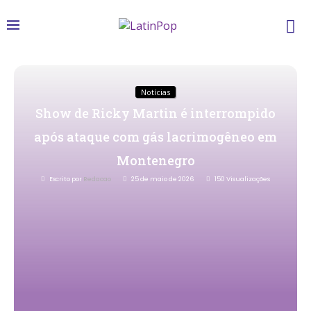
Notícias
Show de Ricky Martin é interrompido
após ataque com gás lacrimogêneo em
Montenegro
Escrito por
Redacao
25 de maio de 2026
150
Visualizações