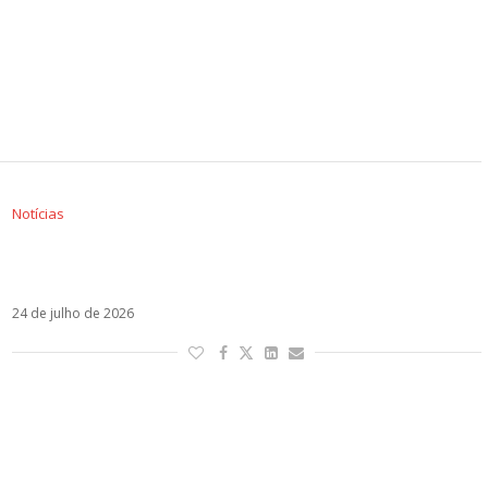
Notícias
Karol Sevilla está no Brasil, mas o trabalho que
a trouxe ao país segue um mistério
24 de julho de 2026