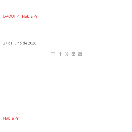
DAQUI
Habla Pri
Jão amadurece as palavras, mas perde as
melodias em Memórias Póstumas
27 de julho de 2026
Habla Pri
Sou Luna volta à pista, mas esquece de