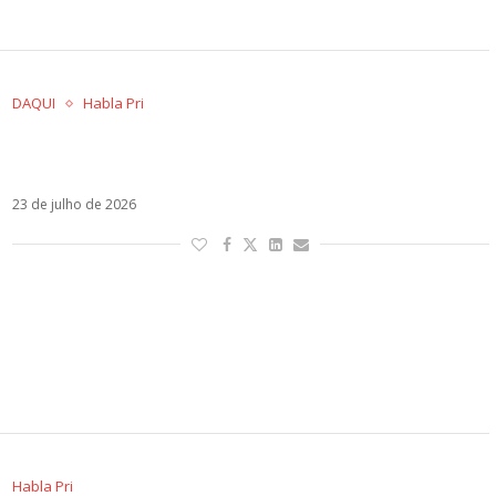
DAQUI
Habla Pri
Jão voltou! E o tribunal das redes sociais
também
23 de julho de 2026
Habla Pri