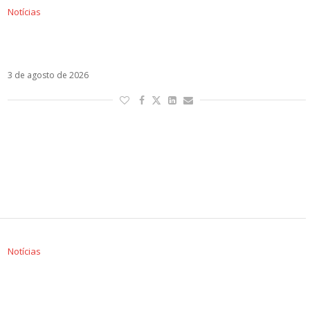
Notícias
Shakira em São José do Rio Preto? O que se
sabe sobre possível show em dezembro
3 de agosto de 2026
Notícias
Xuxa e Laura Pausini farão São Paulo cantar
em português, espanhol e italiano na mesma
noite