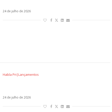
respeitar a própria história
24 de julho de 2026
Habla Pri|Lançamentos
Anitta finalmente encontra sua própria MPB em
EQUILIBRIVM II
24 de julho de 2026