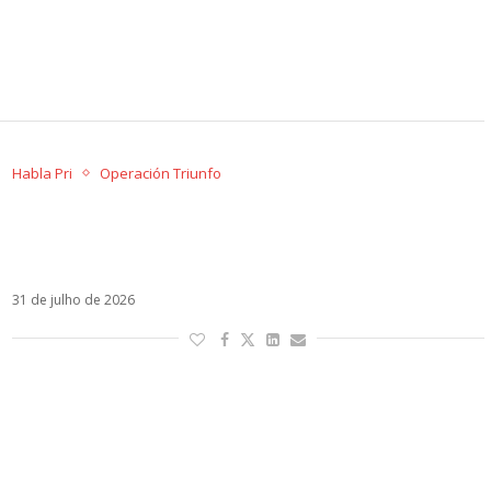
Habla Pri
Operación Triunfo
Operación Triunfo USA tem final antecipada
após um mês: por que o formato não pegou
nos Estados Unidos?
31 de julho de 2026