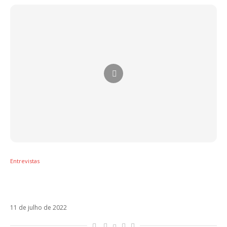
Entrevistas
Matheus Fernandes e David Carreira falam
sobre a estreia de Saturno
11 de julho de 2022