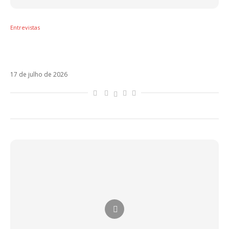
Entrevistas
Maneva e Los Cafres constroem ponte entre
Brasil e Argentina em Solta Teu Cabelo
17 de julho de 2026