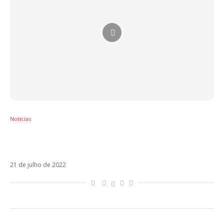
Notícias
MARO relembra Eurovision e projeta futuro
mais leve em novo álbum
21 de julho de 2022