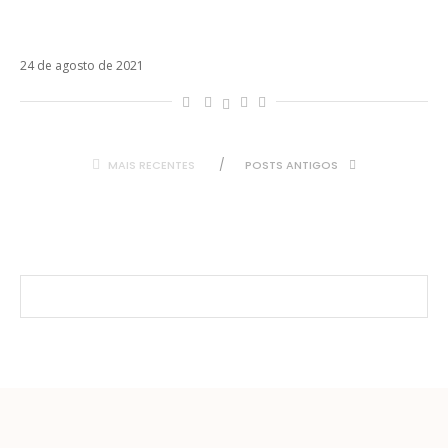
parceria em Maldita Foto, retomada de
shows e Brasil. Confira!
24 de agosto de 2021
MAIS RECENTES
POSTS ANTIGOS