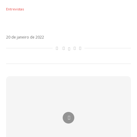
Entrevistas
Laura Pausini lança Scatola, fala sobre novo
álbum e conta planos para 2022
20 de janeiro de 2022