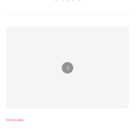
Entrevistas
Tini e Manuel Turizo falam sobre uma