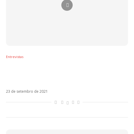
Entrevistas
Thalia fala sobre relação com Brasil, novelas
e revela que tem vontade de voltar às
baladas
23 de setembro de 2021