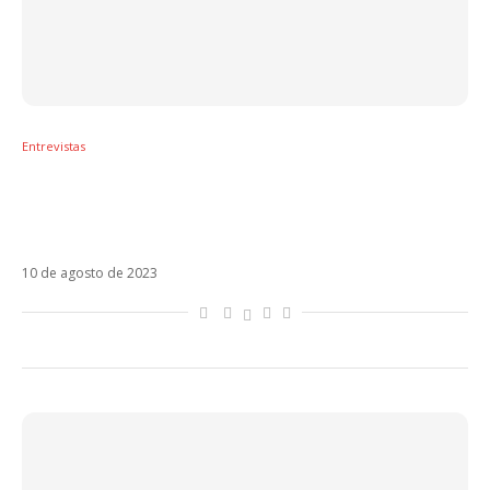
Entrevistas
ANGEL22 promove Anillo, fala das
comparações com CNCO e dá spoiler sobre
o futuro
10 de agosto de 2023