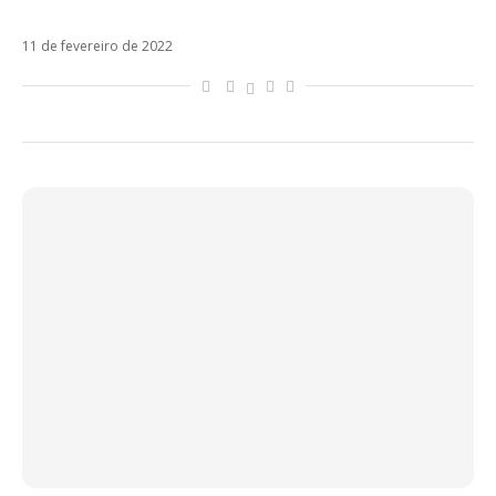
Oscuridad e fala sobre os planos para 2022
11 de fevereiro de 2022