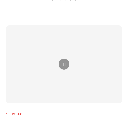
Entrevistas
Izzy La Reina explica significado de La