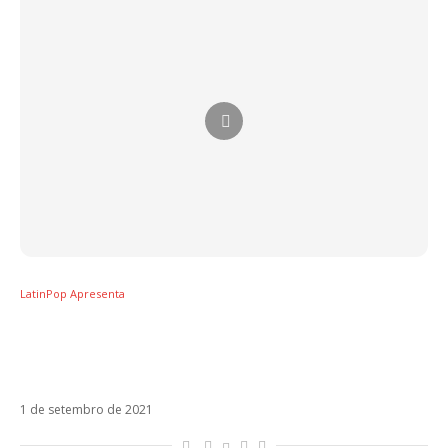
LatinPop Apresenta
Conheça Tokischa, uma parceira
dominicana de Rosalía e J Balvin em seus
novos singles
1 de setembro de 2021