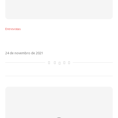
Entrevistas
Pedro Capó revela novo disco para maio de
2022 e diz ter surpresa para o Brasil
24 de novembro de 2021