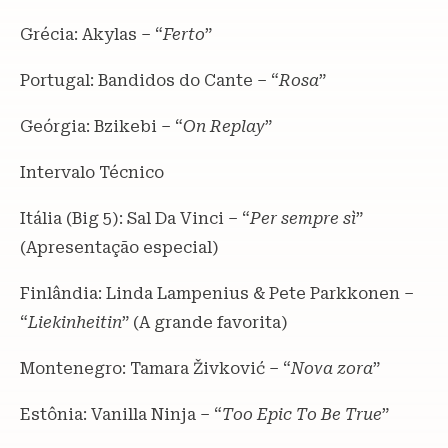
Grécia: Akylas – “
Ferto
”
Portugal: Bandidos do Cante – “
Rosa
”
Geórgia: Bzikebi – “
On Replay
”
Intervalo Técnico
Itália (Big 5): Sal Da Vinci – “
Per sempre sì
”
(Apresentação especial)
Finlândia: Linda Lampenius & Pete Parkkonen –
“
Liekinheitin
” (A grande favorita)
Montenegro: Tamara Živković – “
Nova zora
”
Estônia: Vanilla Ninja – “
Too Epic To Be True
”