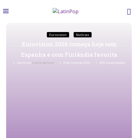
Eurovision
Notícias
Eurovision 2026 começa hoje sem
Espanha e com Finlândia favorita
Escrito por
Priscila Bertozzi
12 de maio de 2026
309
Visualizações