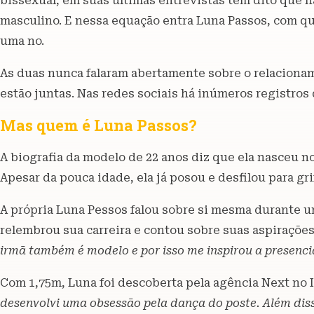
bissexual, em suas últimas entrevistas tem dito que h
masculino. E nessa equação entra Luna Passos, com q
uma no.
As duas nunca falaram abertamente sobre o relaciona
estão juntas. Nas redes sociais há inúmeros registros
Mas quem é Luna Passos?
A biografia da modelo de 22 anos diz que ela nasceu n
Apesar da pouca idade, ela já posou e desfilou para g
A própria Luna Pessos falou sobre si mesma durante u
relembrou sua carreira e contou sobre suas aspirações
irmã também é modelo e por isso me inspirou a presencia
Com 1,75m, Luna foi descoberta pela agência Next no
desenvolvi uma obsessão pela dança do poste. Além diss