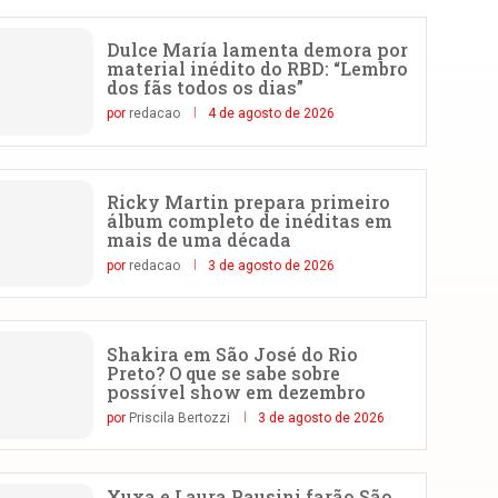
Dulce María lamenta demora por
material inédito do RBD: “Lembro
dos fãs todos os dias”
por
redacao
4 de agosto de 2026
Ricky Martin prepara primeiro
álbum completo de inéditas em
mais de uma década
por
redacao
3 de agosto de 2026
Shakira em São José do Rio
Preto? O que se sabe sobre
possível show em dezembro
por
Priscila Bertozzi
3 de agosto de 2026
Xuxa e Laura Pausini farão São