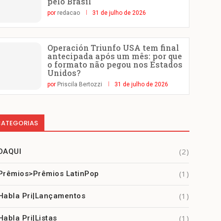
pelo Brasil
por
redacao
31 de julho de 2026
Operación Triunfo USA tem final
antecipada após um mês: por que
o formato não pegou nos Estados
Unidos?
por
Priscila Bertozzi
31 de julho de 2026
ATEGORIAS
(2)
DAQUI
(1)
Prêmios>Prêmios LatinPop
(1)
Habla Pri|Lançamentos
(1)
Habla Pri|Listas