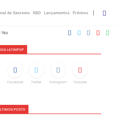
ival de Sanremo
RBD
Lançamentos
Prêmios
‘No Stress’
com Damiano
 Victoria De...
Måneskin
i: “Não é uma...
speito às diferenças”
O e dá spoiler...
IGA LATINPOP
Facebook
Twitter
Instagram
Youtube
LTIMOS POSTS