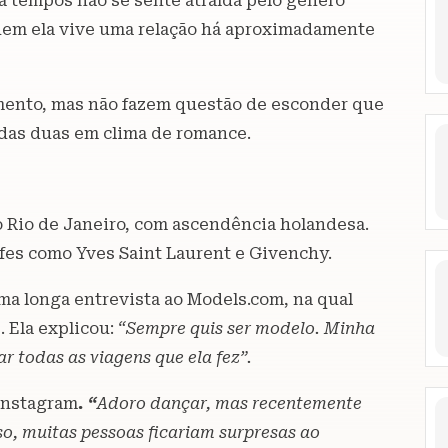
á tempos não se sente atraída pelo gênero
uem ela vive uma relação há aproximadamente
mento, mas não fazem questão de esconder que
 das duas em clima de romance.
o Rio de Janeiro, com ascendência holandesa.
rifes como Yves Saint Laurent e Givenchy.
ma longa entrevista ao Models.com, na qual
. Ela explicou:
“Sempre quis ser modelo. Minha
r todas as viagens que ela fez”.
 Instagram
. “
Adoro dançar, mas recentemente
o, muitas pessoas ficariam surpresas ao