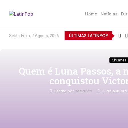
Home
Notícias
Eur
ÚLTIMAS LATINPOP
Sexta-Feira, 7 Agosto, 2026
Chismes
Quem é Luna Passos, a m
conquistou Victo
Escrito por
Redacao
31 de outubro