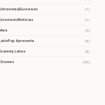
(1)
Entrevistas|Eurovision
(1)
Eurovision|Notícias
(5)
Mais
(8)
LatinPop Apresenta
(8)
Grammy Latino
(69)
Chismes