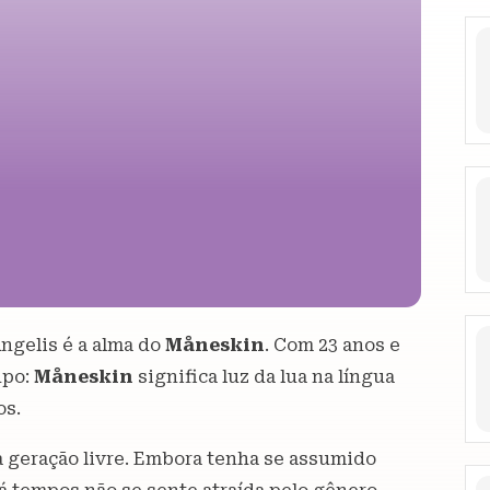
ngelis é a alma do
Måneskin
. Com 23 anos e
upo:
Måneskin
significa luz da lua na língua
os.
 geração livre. Embora tenha se assumido