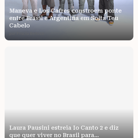
Maneva e Los Cafres constroem ponte
entre Brasil e Argentina em Solta Teu
Cabelo
por
Priscila Bertozzi
Laura Pausini estreia Io Canto 2 e diz
que quer viver no Brasil para...