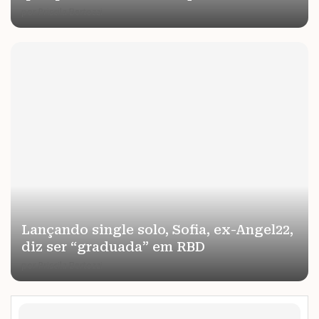
por
Priscila Bertozzi
Lançando single solo, Sofia, ex-Angel22,
diz ser “graduada” em RBD
por
Priscila Bertozzi