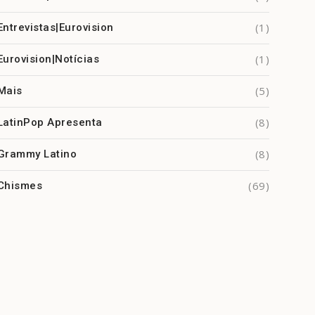
(1)
Entrevistas|Eurovision
(1)
Eurovision|Notícias
(5)
Mais
(8)
LatinPop Apresenta
(8)
Grammy Latino
(69)
Chismes