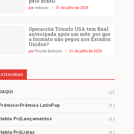
pelo Brasil
por
redacao
31 de julho de 2026
Operación Triunfo USA tem final
antecipada após um mês: por que
o formato não pegou nos Estados
Unidos?
por
Priscila Bertozzi
31 de julho de 2026
ATEGORIAS
(2)
DAQUI
(1)
Prêmios>Prêmios LatinPop
(1)
Habla Pri|Lançamentos
(1)
Habla Pri|Listas