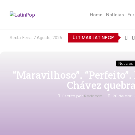
Home
Notícias
Eur
ÚLTIMAS LATINPOP
Sexta-Feira, 7 Agosto, 2026
Notícias
“Maravilhoso”. “Perfeito
Chávez quebra
Escrito por
Redacao
20 de abril