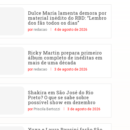
Dulce María lamenta demora por
material inédito do RBD: “Lembro
dos fãs todos os dias”
por
redacao
4 de agosto de 2026
Ricky Martin prepara primeiro
álbum completo de inéditas em
mais de uma década
por
redacao
3 de agosto de 2026
Shakira em São José do Rio
Preto? O que se sabe sobre
possível show em dezembro
por
Priscila Bertozzi
3 de agosto de 2026
Xuxa e Laura Pausini farão São