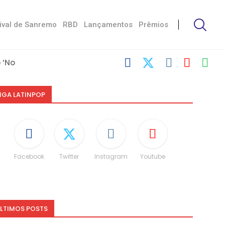
ival de Sanremo
RBD
Lançamentos
Prêmios
‘No Stress’
com Damiano
 Victoria De...
Måneskin
i: “Não é uma...
speito às diferenças”
O e dá spoiler...
IGA LATINPOP
Facebook
Twitter
Instagram
Youtube
LTIMOS POSTS