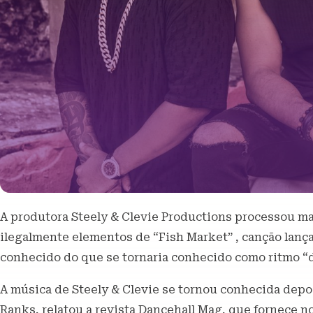
A produtora Steely & Clevie Productions processou m
ilegalmente elementos de “Fish Market” , canção lanç
conhecido do que se tornaria conhecido como ritmo 
A música de Steely & Clevie se tornou conhecida depoi
Ranks, relatou a revista Dancehall Mag, que fornece not