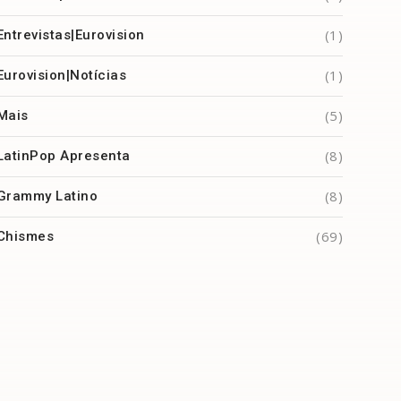
(1)
Entrevistas|Eurovision
(1)
Eurovision|Notícias
(5)
Mais
(8)
LatinPop Apresenta
(8)
Grammy Latino
(69)
Chismes