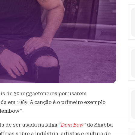
ais de 30 reggaetoneros por usarem
ada em 1989. A canção é o primeiro exemplo
“dembow”.
s de ser usada na faixa “
Dem Bow
” do Shabba
ícias sobre a indústria, artistas e cultura do