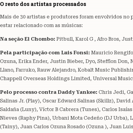
O resto dos artistas processados
Mais de 30 artistas e produtores foram envolvidos no 
estar relacionado com as músicas:
Na seção El Chombo:
Pitbull, Karol G , Afro Bros, J
Pela participação com Luis Fonsi:
Mauricio Rengifo
Ozuna, Erika Ender, Justin Bieber, Dyo, Stefflon Don, 
Llano, Farruko, Rauw Alejandro, Kobalt Music Publishi
Chappell Overseas Holdings Limited, Universal Music
Pelo processo contra Daddy Yankee:
Chris Jedi, G
Salinas Jr. (Play), Oscar Edward Salinas (Skillz), Davi
Saldaña (Luny), Víctor B Cabrera (Tunes), Carlos Isaía
Nieves (Raphy Pina), Urbani Mota Cedeño (DJ Urba), 
(Tainy), Juan Carlos Ozuna Rosado (Ozuna ), Juan Luis