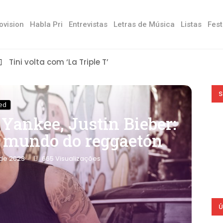
ovision
Habla Pri
Entrevistas
Letras de Música
Listas
Fest
Tini volta com ‘La Triple T’
S
ed
 Yankee, Justin Bieber:
 o mundo do reggaetón
 de 2023
665
Visualizações
Ú