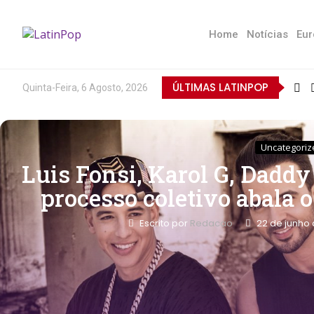
Home
Notícias
Eur
ÚLTIMAS LATINPOP
Quinta-Feira, 6 Agosto, 2026
Uncategoriz
Luis Fonsi, Karol G, Daddy
processo coletivo abala
Escrito por
Redacao
22 de junho