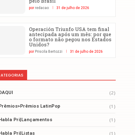
pelo Brasil
por
redacao
31 de julho de 2026
Operación Triunfo USA tem final
antecipada após um mês: por que
o formato não pegou nos Estados
Unidos?
por
Priscila Bertozzi
31 de julho de 2026
ATEGORIAS
(2)
DAQUI
(1)
Prêmios>Prêmios LatinPop
(1)
Habla Pri|Lançamentos
(1)
Habla Pri|Listas