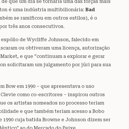
de que um dia se tornaria uma das forças mais
ton é uma indústria multibilionária:
Bad
mbém se ramificou em outros estilos), é o
por três anos consecutivos.
espólio de Wycliffe Johnson, falecido em
scaram ou obtiveram uma licença, autorização
 Market, e que “continuam a explorar e gerar
son solicitaram um julgamento por júri para sua
em Bow em 1990 – que apresentava o uso
 Clevie como co-escritores – inspirou outros
que os artistas nomeados no processo teriam
ibilidade e que também teriam acesso a Bobo
e 1990 cuja batida Browne e Johnson dizem ser
êntico” ao do Mercado do Peixe.