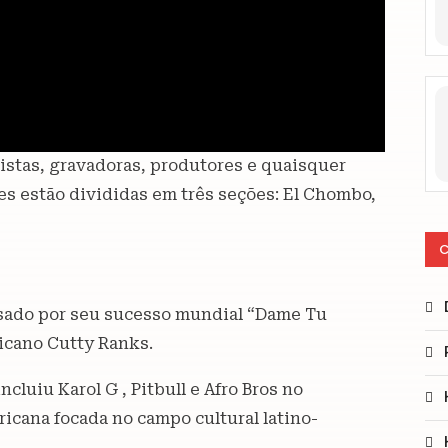
istas, gravadoras, produtores e quaisquer
es estão divididas em três seções: El Chombo,
C
ssado por seu sucesso mundial “Dame Tu
aicano Cutty Ranks.
cluiu Karol G , Pitbull e Afro Bros no
icana focada no campo cultural latino-