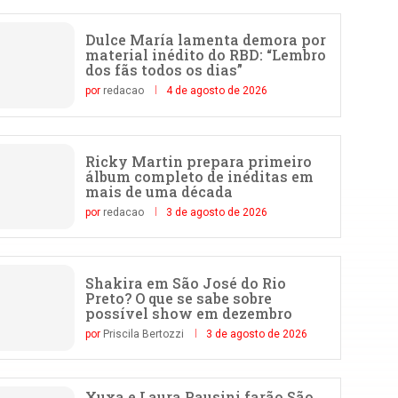
Dulce María lamenta demora por
material inédito do RBD: “Lembro
dos fãs todos os dias”
por
redacao
4 de agosto de 2026
Ricky Martin prepara primeiro
álbum completo de inéditas em
mais de uma década
por
redacao
3 de agosto de 2026
Shakira em São José do Rio
Preto? O que se sabe sobre
possível show em dezembro
por
Priscila Bertozzi
3 de agosto de 2026
Xuxa e Laura Pausini farão São