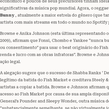
econômico e poucos de seus precursores tinham ideia 
significativas da música pop mundial. Agora, o reggae
Bunny
, atualmente a maior estrela do gênero (que ta
artista com mais streams em todo o mundo no Spotify 
Browne e Anika Johnson (esta última representando o 
2009), afirmam que Fonsi, Chombo e Yankee “nunca bu
ou consentimento” para usar o beat originário do Fish
renda e lucro com as obras infratoras”. Browne e John
ação legal.
A alegação sugere que o sucesso de Shabba Ranks ‘ D
legítimo da batida do Fish Market e creditava Steely &
artistas a copiar a batida. Browne e Johnson afirmam 
acesso ao Fish Market por causa de sua ampla dispon
General’s Pounder and Sleepy Wonder, outra música d
“substancialmente semelhante, se não virtualmente id