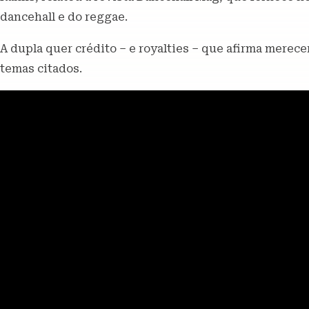
dancehall e do reggae.
A dupla quer crédito – e royalties – que afirma merec
temas citados.