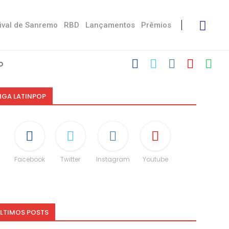
ival de Sanremo
RBD
Lançamentos
Prêmios
 Stress’
 Damiano
ctoria De...
eskin
“Não é uma...
ito às diferenças”
 dá spoiler...
IGA LATINPOP
Facebook
Twitter
Instagram
Youtube
LTIMOS POSTS