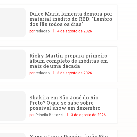
Dulce María lamenta demora por
material inédito do RBD: “Lembro
dos fãs todos os dias”
por
redacao
4 de agosto de 2026
Ricky Martin prepara primeiro
álbum completo de inéditas em
mais de uma década
por
redacao
3 de agosto de 2026
Shakira em São José do Rio
Preto? O que se sabe sobre
possível show em dezembro
por
Priscila Bertozzi
3 de agosto de 2026
Xuxa e Laura Pausini farão São