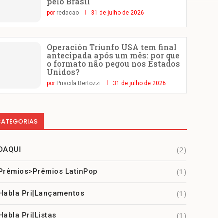
pelo Brasil
por
redacao
31 de julho de 2026
Operación Triunfo USA tem final
antecipada após um mês: por que
o formato não pegou nos Estados
Unidos?
por
Priscila Bertozzi
31 de julho de 2026
ATEGORIAS
(2)
DAQUI
(1)
Prêmios>Prêmios LatinPop
(1)
Habla Pri|Lançamentos
(1)
Habla Pri|Listas