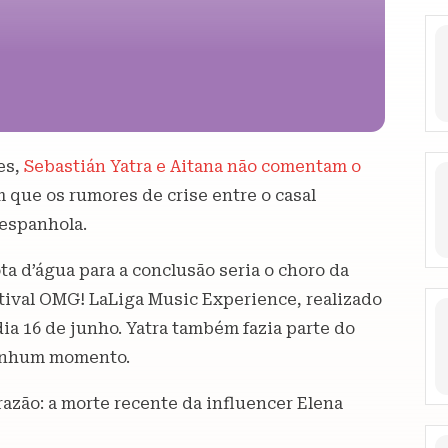
es,
Sebastián Yatra e Aitana não comentam o
m que os rumores de crise entre o casal
espanhola.
ta d’água para a conclusão seria o choro da
tival OMG! LaLiga Music Experience, realizado
ia 16 de junho. Yatra também fazia parte do
nenhum momento.
azão: a morte recente da influencer Elena