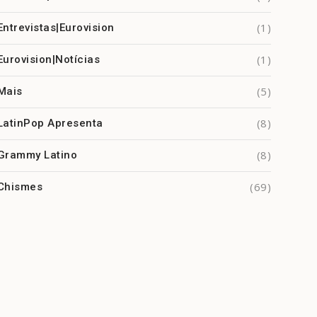
(1)
Entrevistas|Eurovision
(1)
Eurovision|Notícias
(5)
Mais
(8)
LatinPop Apresenta
(8)
Grammy Latino
(69)
Chismes