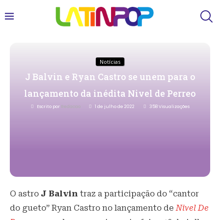
Notícias
J Balvin e Ryan Castro se unem para o
lançamento da inédita Nivel de Perreo
Escrito por
Redacao
1 de julho de 2022
358
Visualizações
O astro
J Balvin
traz a participação do “cantor
do gueto” Ryan Castro no lançamento de
Nivel De