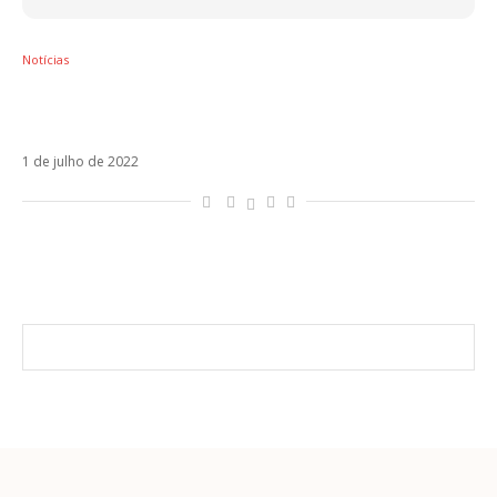
Notícias
J Balvin e Ryan Castro se unem para o
lançamento da inédita Nivel de Perreo
1 de julho de 2022