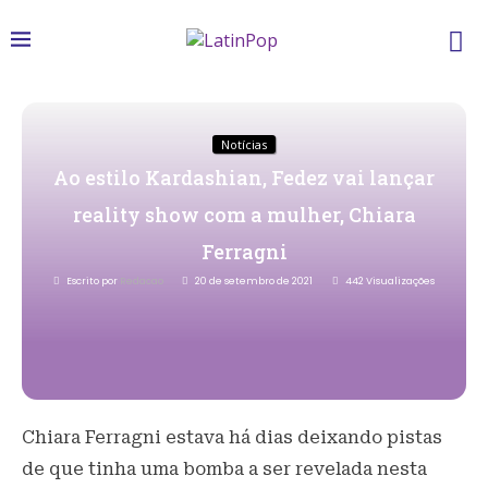
Notícias
Ao estilo Kardashian, Fedez vai lançar
reality show com a mulher, Chiara
Ferragni
Escrito por
Redacao
20 de setembro de 2021
442
Visualizações
Chiara Ferragni estava há dias deixando pistas
de que tinha uma bomba a ser revelada nesta