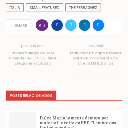
ITALIA
SMALLFEATURED
THE FERRAGNEZ
0
SHARE
previous post
next post
Primeiro single de Joel
Malú mostra capa e revela
Pimentel, ex-CNCO, deve
data de lançamento do
chegar em outubro
álbum Mil Batallas
POSTS RELACIONADOS
Dulce María lamenta demora por
material inédito do RBD: “Lembro dos
fãs todos os dias”