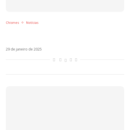
Chismes
Notícias
Fedez vê debandada de seguidores após
carta de Chiara Ferragni
29 de janeiro de 2025