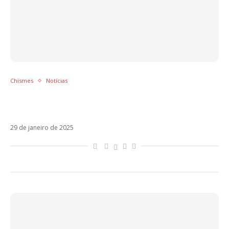
Chismes
Notícias
Chiara Ferragni detona Fedez em carta: “Vivi
uma farsa”
29 de janeiro de 2025