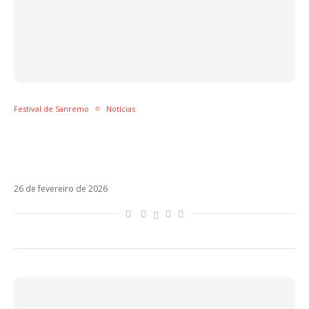
Festival de Sanremo
Notícias
Após rumores sobre Chiara Ferragni, Fedez e
Achille Lauro se evitam no Festival de
Sanremo 2026
26 de fevereiro de 2026