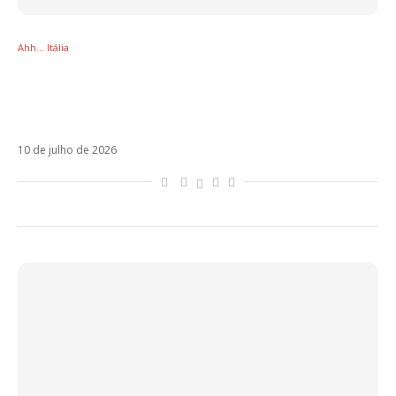
Ahh... Itália
Prestes a ser pai pela terceira vez, Fedez fala
pela primeira vez sobre o fim do casamento
com Chiara Ferragni
10 de julho de 2026