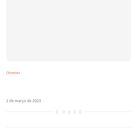
Chismes
Chiara Ferragni e Fedez tentam colocar fim
aos rumores de separação
2 de março de 2023