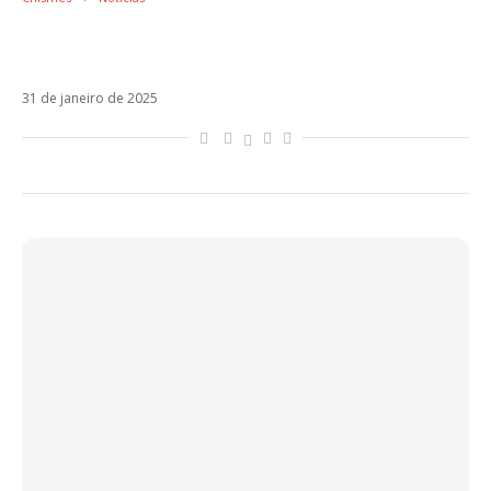
Chiara Ferragni teria traído Fedez com
Achille Lauro
31 de janeiro de 2025