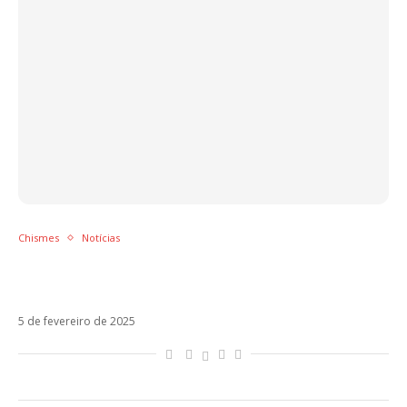
Chismes
Notícias
Achille Lauro fala pela primeira vez sobre
polêmica com Chiara Ferragni e Fedez
5 de fevereiro de 2025