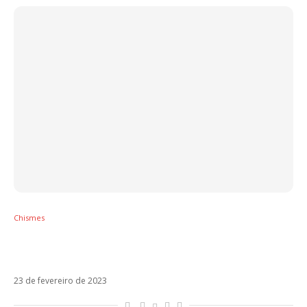
Chismes
Chiara Ferragni e Fedez estão em crise, diz
revista
23 de fevereiro de 2023