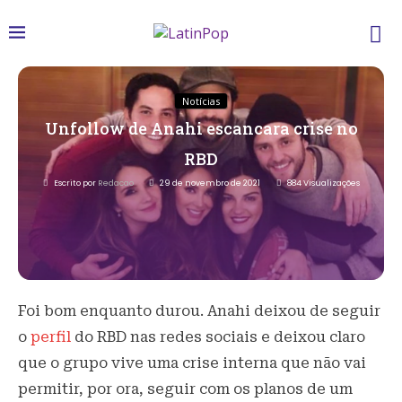
Notícias
Unfollow de Anahi escancara crise no
RBD
Escrito por
Redacao
29 de novembro de 2021
884
Visualizações
Foi bom enquanto durou. Anahi deixou de seguir
o
perfil
do RBD nas redes sociais e deixou claro
que o grupo vive uma crise interna que não vai
permitir, por ora, seguir com os planos de um