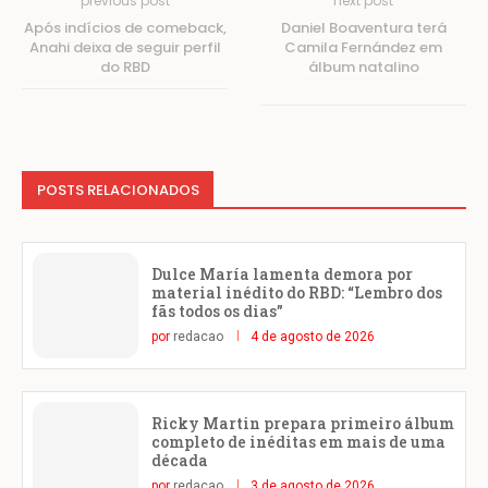
previous post
next post
Após indícios de comeback,
Daniel Boaventura terá
Anahi deixa de seguir perfil
Camila Fernández em
do RBD
álbum natalino
POSTS RELACIONADOS
Dulce María lamenta demora por
material inédito do RBD: “Lembro dos
fãs todos os dias”
por
redacao
4 de agosto de 2026
Ricky Martin prepara primeiro álbum
completo de inéditas em mais de uma
década
por
redacao
3 de agosto de 2026