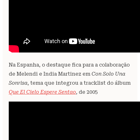
Na Espanha, o destaque fica para a colaboração
de Melendi e India Martinez em
Con Solo Una
Sonrisa
, tema que integrou a tracklist do álbum
Que El Cielo Espere Sentao
, de 2005