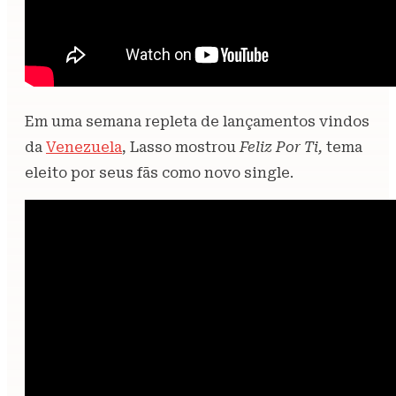
Em uma semana repleta de lançamentos vindos
da
Venezuela
, Lasso mostrou
Feliz Por Ti,
tema
eleito por seus fãs como novo single.