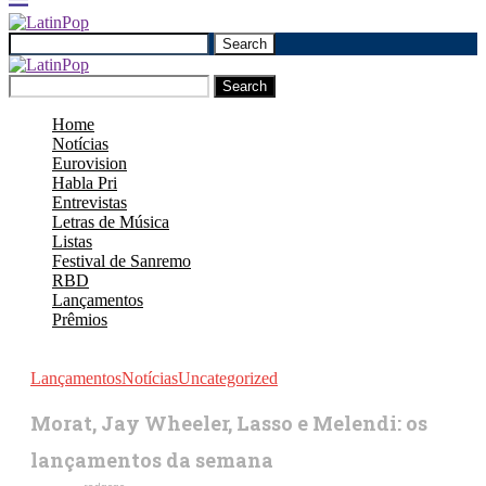
Search
Search
Home
Notícias
Eurovision
Habla Pri
Entrevistas
Letras de Música
Listas
Festival de Sanremo
RBD
Lançamentos
Prêmios
Lançamentos
Notícias
Uncategorized
Morat, Jay Wheeler, Lasso e Melendi: os
lançamentos da semana