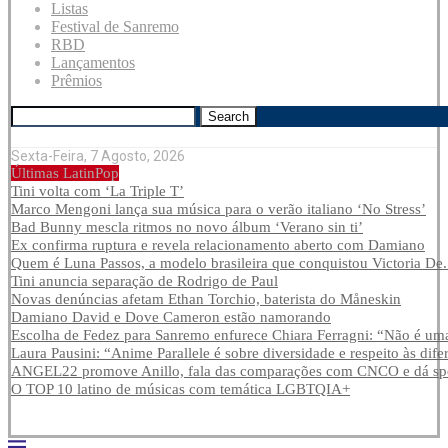
Listas
Festival de Sanremo
RBD
Lançamentos
Prêmios
Search
Sexta-Feira, 7 Agosto, 2026
Últimas LatinPop
Tini volta com ‘La Triple T’
Marco Mengoni lança sua música para o verão italiano ‘No Stress’
Bad Bunny mescla ritmos no novo álbum ‘Verano sin ti’
Ex confirma ruptura e revela relacionamento aberto com Damiano
Quem é Luna Passos, a modelo brasileira que conquistou Victoria De.
Tini anuncia separação de Rodrigo de Paul
Novas denúncias afetam Ethan Torchio, baterista do Måneskin
Damiano David e Dove Cameron estão namorando
Escolha de Fedez para Sanremo enfurece Chiara Ferragni: “Não é uma
Laura Pausini: “Anime Parallele é sobre diversidade e respeito às dife
ANGEL22 promove Anillo, fala das comparações com CNCO e dá spoi
O TOP 10 latino de músicas com temática LGBTQIA+