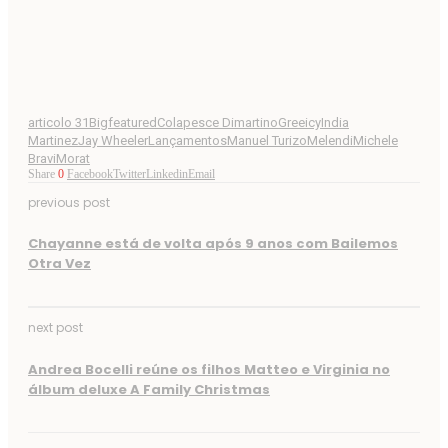
articolo 31
Bigfeatured
Colapesce Dimartino
Greeicy
India
Martinez
Jay Wheeler
Lançamentos
Manuel Turizo
Melendi
Michele
Bravi
Morat
Share
0
Facebook
Twitter
Linkedin
Email
previous post
Chayanne está de volta após 9 anos com Bailemos
Otra Vez
next post
Andrea Bocelli reúne os filhos Matteo e Virginia no
álbum deluxe A Family Christmas