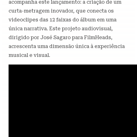
acompanha este lançamento: a criação de um
curta-metragem inovador, que conecta os
videoclipes das 12 faixas do álbum em uma
única narrativa. Este projeto audiovisual,
dirigido por José Sagaro para FilmHeads,
acrescenta uma dimensão única à experiência
musical e visual.