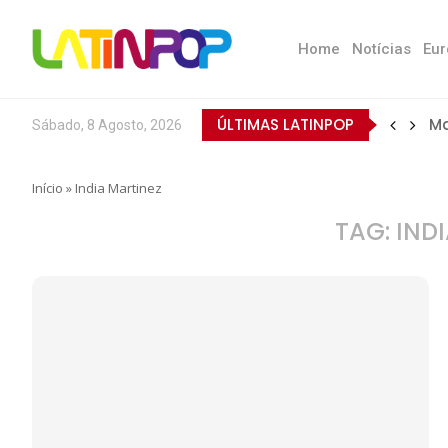
Home
Notícias
Eur
ÚLTIMAS LATINPOP
Ma
Sábado, 8 Agosto, 2026
Ba
Ex
Qu
Ti
No
Da
Es
La
AN
O 
Início
»
India Martinez
TAG:
IND