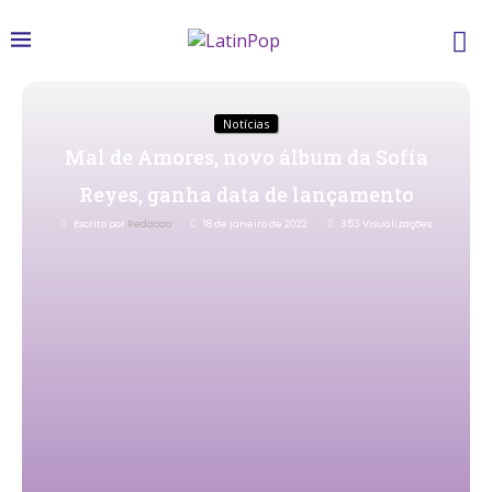
Notícias
Mal de Amores, novo álbum da Sofía
Reyes, ganha data de lançamento
Escrito por
Redacao
18 de janeiro de 2022
353
Visualizações