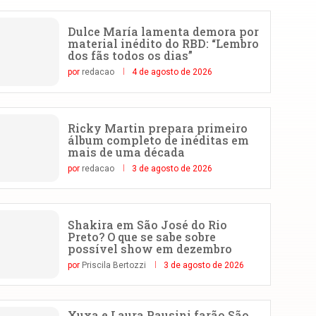
Dulce María lamenta demora por
material inédito do RBD: “Lembro
dos fãs todos os dias”
por
redacao
4 de agosto de 2026
Ricky Martin prepara primeiro
álbum completo de inéditas em
mais de uma década
por
redacao
3 de agosto de 2026
Shakira em São José do Rio
Preto? O que se sabe sobre
possível show em dezembro
por
Priscila Bertozzi
3 de agosto de 2026
Xuxa e Laura Pausini farão São