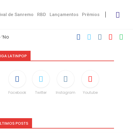
ival de Sanremo
RBD
Lançamentos
Prêmios
‘No Stress’
com Damiano
 Victoria De...
Måneskin
i: “Não é uma...
speito às diferenças”
O e dá spoiler...
IGA LATINPOP
Facebook
Twitter
Instagram
Youtube
LTIMOS POSTS