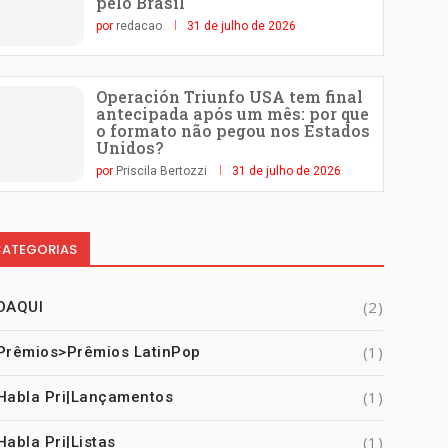
pelo Brasil
por
redacao
31 de julho de 2026
Operación Triunfo USA tem final
antecipada após um mês: por que
o formato não pegou nos Estados
Unidos?
por
Priscila Bertozzi
31 de julho de 2026
ATEGORIAS
(2)
DAQUI
(1)
Prêmios>Prêmios LatinPop
(1)
Habla Pri|Lançamentos
(1)
Habla Pri|Listas