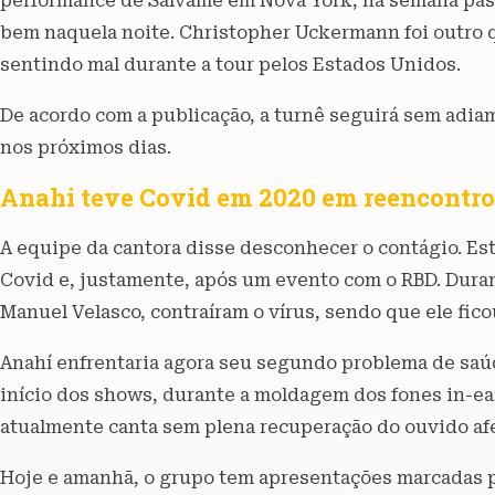
performance de Sálvame em Nova York, na semana pass
bem naquela noite. Christopher Uckermann foi outro 
sentindo mal durante a tour pelos Estados Unidos.
De acordo com a publicação, a turnê seguirá sem adi
nos próximos dias.
Anahi teve Covid em 2020 em reencontr
A equipe da cantora disse desconhecer o contágio. Es
Covid e, justamente, após um evento com o RBD. Duran
Manuel Velasco, contraíram o vírus, sendo que ele fico
Anahí enfrentaria agora seu segundo problema de saú
início dos shows, durante a moldagem dos fones in-ea
atualmente canta sem plena recuperação do ouvido af
Hoje e amanhã, o grupo tem apresentações marcadas 