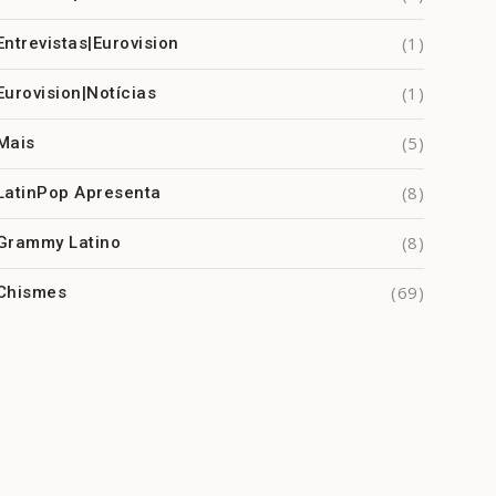
(1)
Entrevistas|Eurovision
(1)
Eurovision|Notícias
(5)
Mais
(8)
LatinPop Apresenta
(8)
Grammy Latino
(69)
Chismes