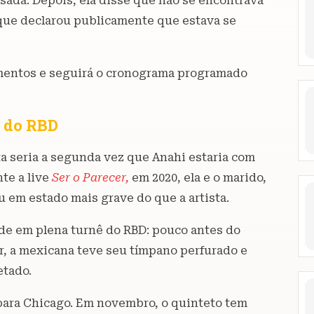
ada. Depois, ela disse que não se encontrava
que declarou publicamente que estava se
amentos e seguirá o cronograma programado
o do RBD
ta seria a segunda vez que Anahi estaria com
te a live
Ser o Parecer,
em 2020, ela e o marido,
u em estado mais grave do que a artista.
de em plena turnê do RBD: pouco antes do
r, a mexicana teve seu tímpano perfurado e
etado.
para Chicago. Em novembro, o quinteto tem