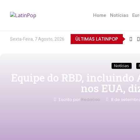
Home
Notícias
Eur
ÚLTIMAS LATINPOP
Sexta-Feira, 7 Agosto, 2026
Notícias
Equipe do RBD, incluindo
nos EUA, di
Escrito por
Redacao
8 de setembr