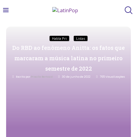
Habla Pri
Listas
Do RBD ao fenômeno Anitta: os fatos que
marcaram a música latina no primeiro
semestre de 2022
Escrito por
Priscila Bertozzi
30 de junho de 2022
765
Visualizações