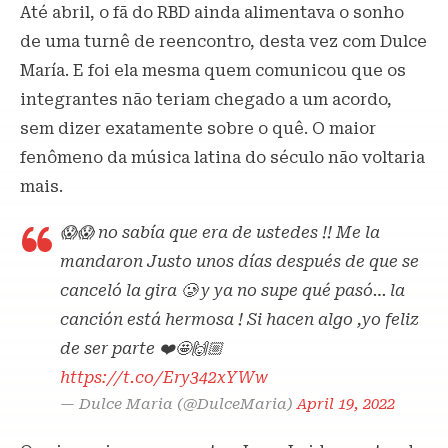
Até abril, o fã do RBD ainda alimentava o sonho
de uma turnê de reencontro, desta vez com Dulce
María. E foi ela mesma quem comunicou que os
integrantes não teriam chegado a um acordo,
sem dizer exatamente sobre o quê. O maior
fenômeno da música latina do século não voltaria
mais.
😱😱 no sabía que era de ustedes !! Me la
mandaron Justo unos días después de que se
canceló la gira 🥲 y ya no supe qué pasó… la
canción está hermosa ! Si hacen algo ,yo feliz
de ser parte ❤️🤩🙌🏼
https://t.co/Ery342xYWw
— Dulce Maria (@DulceMaria)
April 19, 2022