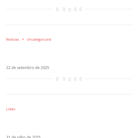
Notícias
Uncategorized
Remix de Gata Only, com Floyymenor, Anitta
e Ozuna, cresce 190% no Brasil
22 de setembro de 2025
Listas
6 colaborações latinas que queremos ver
em 2025
31 de julho de 2025