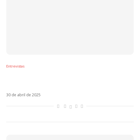
Entrevistas
Kenia Os enaltece Anitta e revela nova
parceria brasileira
30 de abril de 2025