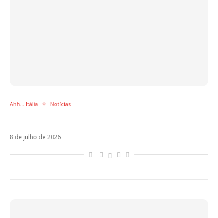
Ahh... Itália
Notícias
O que a Itália está ouvindo neste verão?
8 de julho de 2026