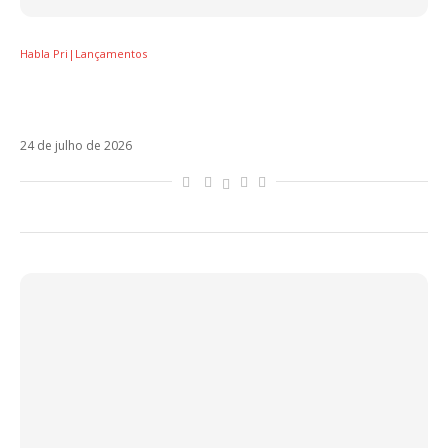
Habla Pri|Lançamentos
Anitta finalmente encontra sua própria MPB
em EQUILIBRIVM II
24 de julho de 2026