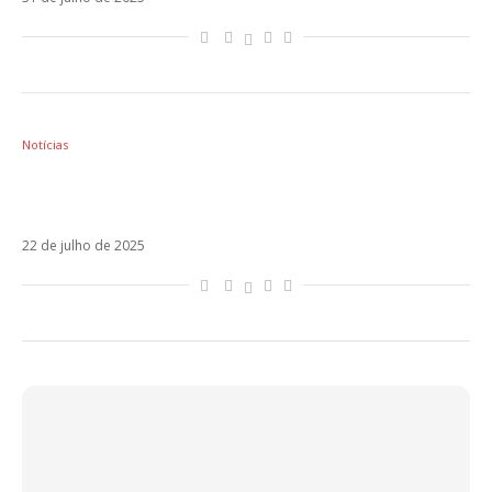
Notícias
Lola Índigo está no Brasil! Vem aí collab com
Anitta?
22 de julho de 2025