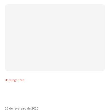
Uncategorized
De Anitta a Cazzu: Rauw Alejandro vira
meme e leva chuva de unfollows após
polêmica com Rosita
25 de fevereiro de 2026