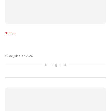
Notícias
Anitta anuncia ‘EQUILIBRIVM II’ e confirma
lançamento para 23 de julho
15 de julho de 2026