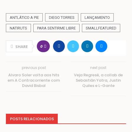
ANTLÁTICO A PIE
DIEGO TORRES
LANÇAMENTO
NATIRUTS
PARA SENTIRME LIBRE
SMALLFEATURED
0
SHARE
previous post
next post
Alvaro Soler volta aos hits
Veja Regresé, a collab de
em A Contracorriente com
Sebastián Yatra, Justin
David Bisbal
Quiles e L-Gante
POSTS RELACIONADOS