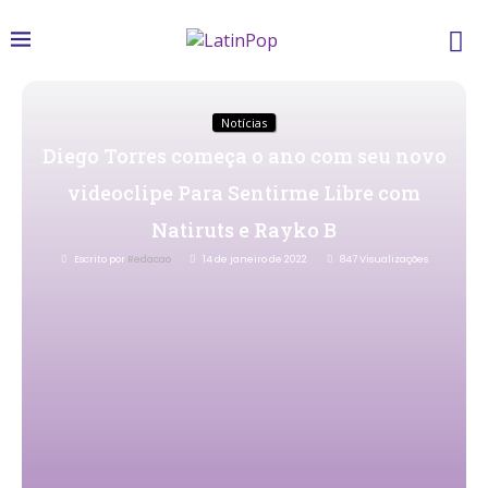
Notícias
Diego Torres começa o ano com seu novo
videoclipe Para Sentirme Libre com
Natiruts e Rayko B
Escrito por
Redacao
14 de janeiro de 2022
847
Visualizações