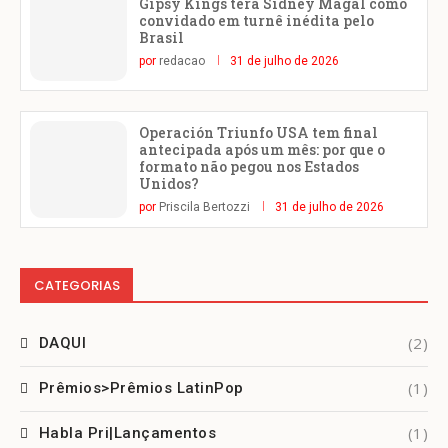
Gipsy Kings terá Sidney Magal como
convidado em turnê inédita pelo
Brasil
por
redacao
31 de julho de 2026
Operación Triunfo USA tem final
antecipada após um mês: por que o
formato não pegou nos Estados
Unidos?
por
Priscila Bertozzi
31 de julho de 2026
CATEGORIAS
(2)
DAQUI
(1)
Prêmios>Prêmios LatinPop
(1)
Habla Pri|Lançamentos