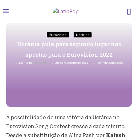
Eurovision
Notícias
Ucrânia pula para segundo lugar nas
apostas para o Eurovision 2022
Escrito por
Redacao
25 de fevereiro de 2022
407
Visualizações
A possibilidade de uma vitória da Ucrânia no
Eurovision Song Contest cresce a cada minuto.
Desde a substituição de Alina Pash por
Kalush