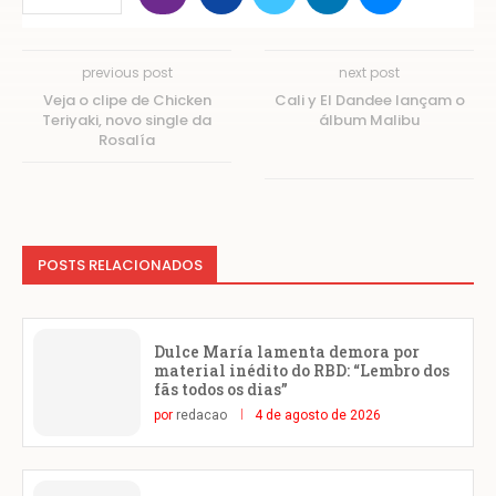
previous post
next post
Veja o clipe de Chicken
Cali y El Dandee lançam o
Teriyaki, novo single da
álbum Malibu
Rosalía
POSTS RELACIONADOS
Dulce María lamenta demora por
material inédito do RBD: “Lembro dos
fãs todos os dias”
por
redacao
4 de agosto de 2026