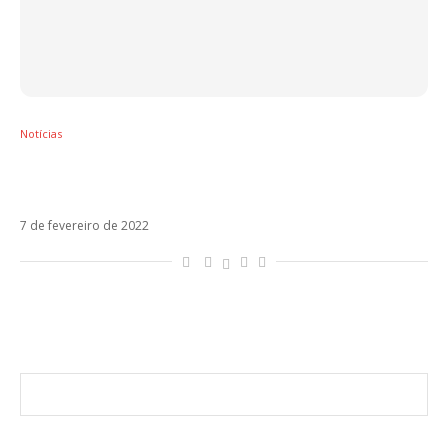
Notícias
Mahmood e Blanco são destaques da
playlist TOP 50 do Spotify
7 de fevereiro de 2022