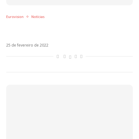
Eurovision
Notícias
Ucrânia pula para segundo lugar nas
apostas para o Eurovision 2022
25 de fevereiro de 2022