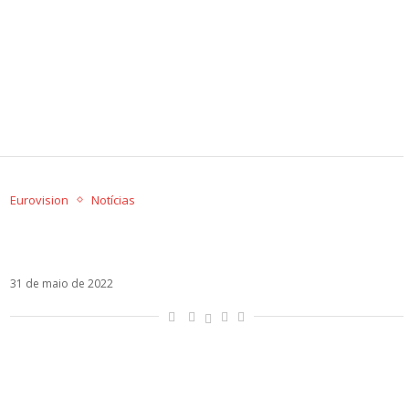
Eurovision
Notícias
Hola Mi Bebébé – WRS viraliza na Espanha após
o Eurovision
31 de maio de 2022