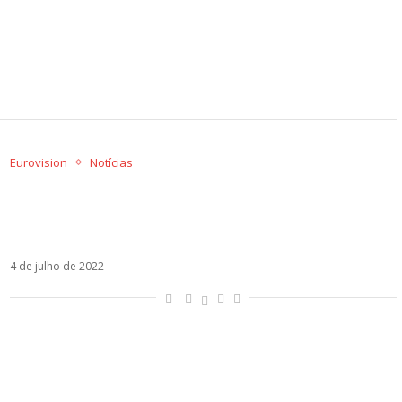
Eurovision
Notícias
Viral no TikTok, Snap destrona SloMo do posto
de canção do Eurovision mais popular no
Spotify
4 de julho de 2022