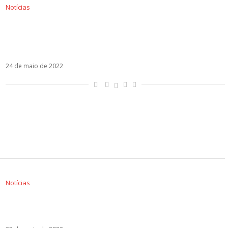
Notícias
Com aumento de engajamento online,
Eurovision teve audiência televisiva de 161
milhões de pessoas
24 de maio de 2022
Notícias
Romênia faz referendo e decide ainda hoje sua
permanência no Eurovision