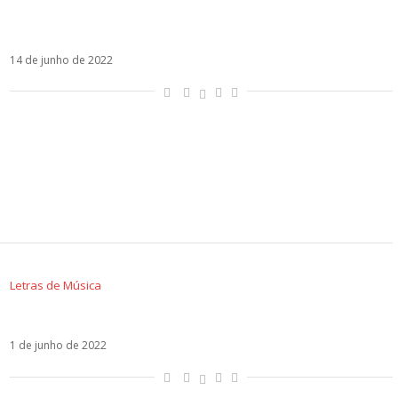
Um mês do Chanelazo: como Chanel se tornou
o case do Eurovision 2022
14 de junho de 2022
Letras de Música
Letra de Llámame – WRS
1 de junho de 2022