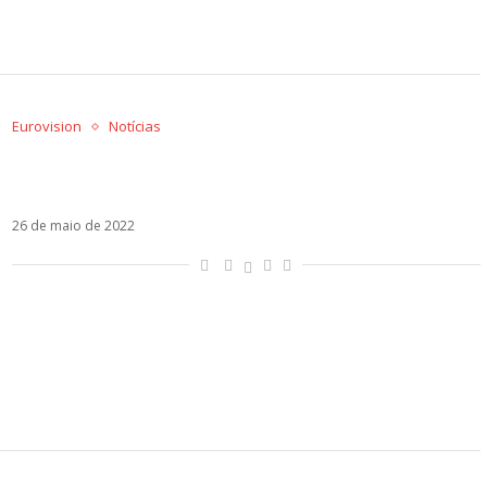
Eurovision
Notícias
Rusga entre representantes de Lituânia e
Albânia esquenta o pós-Eurovision
26 de maio de 2022