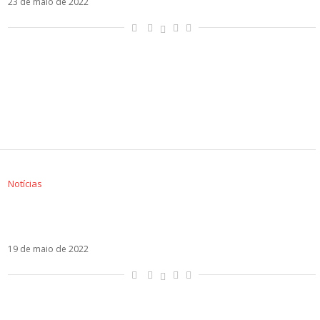
23 de maio de 2022
Notícias
EBU publica votos trocados entre seis países
no Eurovision
19 de maio de 2022