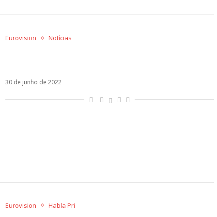
Eurovision
Notícias
Chanel diz que precisa de pausa após pódio no
Eurovision
30 de junho de 2022
Eurovision
Habla Pri