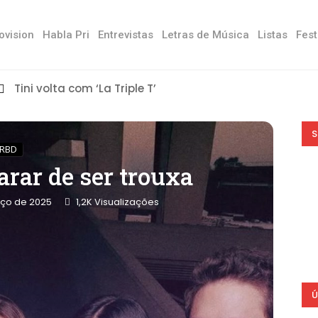
ovision
Habla Pri
Entrevistas
Letras de Música
Listas
Fest
Tini volta com ‘La Triple T’
S
RBD
arar de ser trouxa
rço de 2025
1,2K
Visualizações
Ú