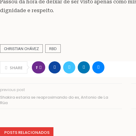
Passou da hora de deixar de ser visto apenas como min
dignidade e respeito.
CHRISTIAN CHÁVEZ
RBD
1
SHARE
previous post
Shakira estaria se reaproximando do ex, Antonio de La
Rúa
POSTS RELACIONADOS