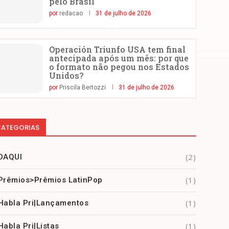
pelo Brasil
por
redacao
31 de julho de 2026
Operación Triunfo USA tem final
antecipada após um mês: por que
o formato não pegou nos Estados
Unidos?
por
Priscila Bertozzi
31 de julho de 2026
ATEGORIAS
(2)
DAQUI
(1)
Prêmios>Prêmios LatinPop
(1)
Habla Pri|Lançamentos
(1)
Habla Pri|Listas