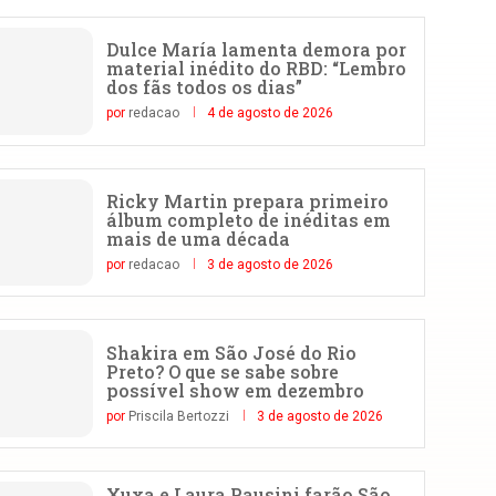
Dulce María lamenta demora por
material inédito do RBD: “Lembro
dos fãs todos os dias”
por
redacao
4 de agosto de 2026
Ricky Martin prepara primeiro
álbum completo de inéditas em
mais de uma década
por
redacao
3 de agosto de 2026
Shakira em São José do Rio
Preto? O que se sabe sobre
possível show em dezembro
por
Priscila Bertozzi
3 de agosto de 2026
Xuxa e Laura Pausini farão São