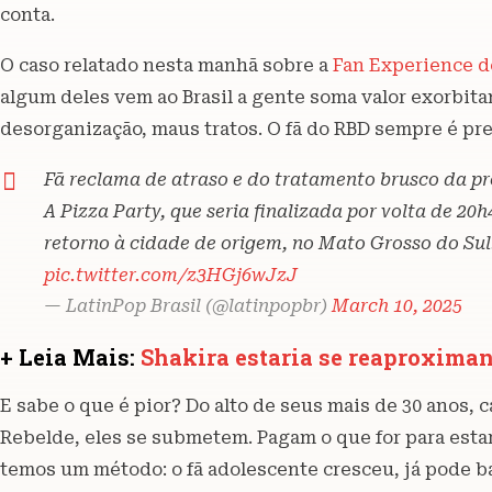
conta.
O caso relatado nesta manhã sobre a
Fan Experience de
algum deles vem ao Brasil a gente soma valor exorbitan
desorganização, maus tratos. O fã do RBD sempre é pr
Fã reclama de atraso e do tratamento brusco da p
A Pizza Party, que seria finalizada por volta de 20
retorno à cidade de origem, no Mato Grosso do Sul
pic.twitter.com/z3HGj6wJzJ
— LatinPop Brasil (@latinpopbr)
March 10, 2025
+ Leia Mais:
Shakira estaria se reaproximan
E sabe o que é pior? Do alto de seus mais de 30 anos, 
Rebelde, eles se submetem. Pagam o que for para estar
temos um método: o fã adolescente cresceu, já pode b