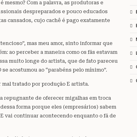
ão é mesmo? Com a palavra, as produtoras e
fissionais despreparados e pouco educados
stas cansados, cujo cachê é pago exatamente
atencioso”, mas meu amor, sinto informar que
além: ao perceber a maneira como os fãs estavam
assa muito longe do artista, que de fato pareceu
BD se acostumou ao “parabéns pelo mínimo”.
mal tratado por produção E artista.
la repugnante de oferecer migalhas em troca
l dessa forma porque eles (empresários) sabem
 E vai continuar acontecendo enquanto o fã de