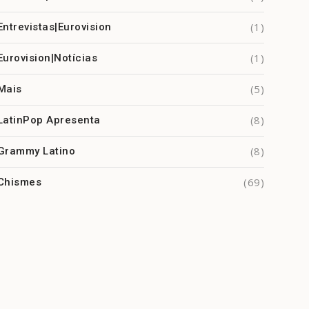
(1)
Entrevistas|Eurovision
(1)
Eurovision|Notícias
(5)
Mais
(8)
LatinPop Apresenta
(8)
Grammy Latino
(69)
Chismes