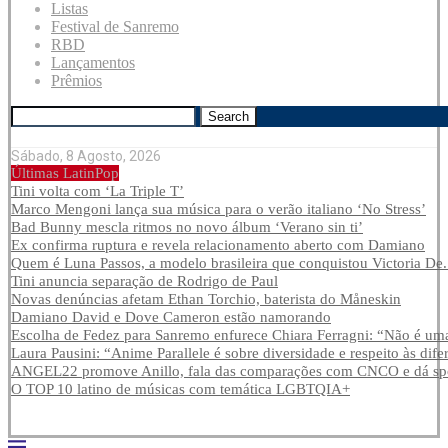
Listas
Festival de Sanremo
RBD
Lançamentos
Prêmios
Search
Sábado, 8 Agosto, 2026
Últimas LatinPop
Tini volta com ‘La Triple T’
Marco Mengoni lança sua música para o verão italiano ‘No Stress’
Bad Bunny mescla ritmos no novo álbum ‘Verano sin ti’
Ex confirma ruptura e revela relacionamento aberto com Damiano
Quem é Luna Passos, a modelo brasileira que conquistou Victoria De.
Tini anuncia separação de Rodrigo de Paul
Novas denúncias afetam Ethan Torchio, baterista do Måneskin
Damiano David e Dove Cameron estão namorando
Escolha de Fedez para Sanremo enfurece Chiara Ferragni: “Não é uma
Laura Pausini: “Anime Parallele é sobre diversidade e respeito às dife
ANGEL22 promove Anillo, fala das comparações com CNCO e dá spoi
O TOP 10 latino de músicas com temática LGBTQIA+