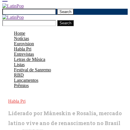
Search
Search
Home
Notícias
Eurovision
Habla Pri
Entrevistas
Letras de Música
Listas
Festival de Sanremo
RBD
Lançamentos
Prêmios
Habla Pri
Liderado por Måneskin e Rosalía, mercado
latino vive ano de renascimento no Brasil