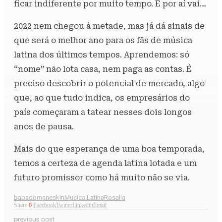
ficar indiferente por muito tempo. E por aí vai…
2022 nem chegou à metade, mas já dá sinais de
que será o melhor ano para os fãs de música
latina dos últimos tempos. Aprendemos: só
“nome” não lota casa, nem paga as contas. É
preciso descobrir o potencial de mercado, algo
que, ao que tudo indica, os empresários do
país começaram a tatear nesses dois longos
anos de pausa.
Mais do que esperança de uma boa temporada,
temos a certeza de agenda latina lotada e um
futuro promissor como há muito não se via.
babado
maneskin
Musica Latina
Rosalía
Share
0
Facebook
Twitter
Linkedin
Email
previous post