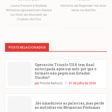
Laura Pausini e Robbie
História de Raphael vai virar
Williams apresentam Desire
série na Netflix
na final do Mundial de
Clubes da Fifa
POSTS RELACIONADOS
Operación Triunfo USA tem final
antecipada após um mês: por que o
formato não pegou nos Estados
Unidos?
por
Priscila Bertozzi
31 de julho de 2026
Jão amadurece as palavras, mas perde
as melodias em Memórias Póstumas