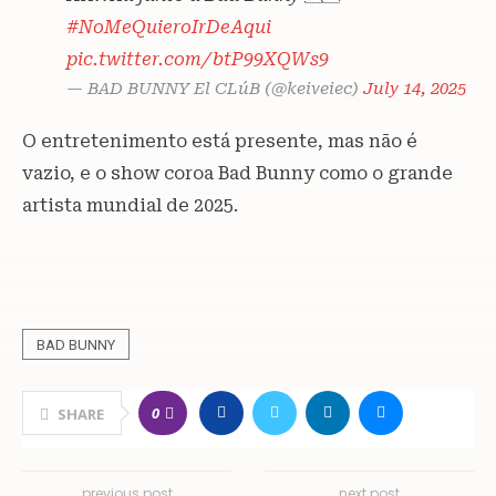
#NoMeQuieroIrDeAqui
pic.twitter.com/btP99XQWs9
— BAD BUNNY El CLúB (@keiveiec)
July 14, 2025
O entretenimento está presente, mas não é
vazio, e o show coroa Bad Bunny como o grande
artista mundial de 2025.
BAD BUNNY
0
SHARE
previous post
next post