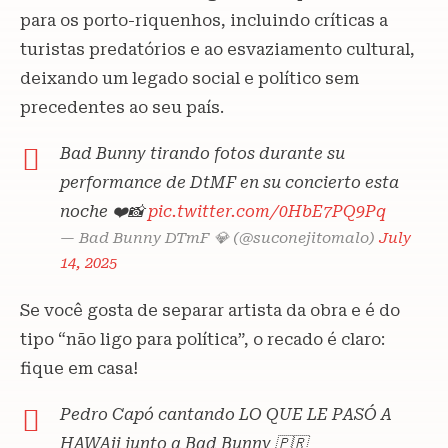
para os porto-riquenhos, incluindo críticas a
turistas predatórios e ao esvaziamento cultural,
deixando um legado social e político sem
precedentes ao seu país.
Bad Bunny tirando fotos durante su
performance de DtMF en su concierto esta
noche ❤️📸
pic.twitter.com/0HbE7PQ9Pq
— Bad Bunny DTmF 💎 (@suconejitomalo)
July
14, 2025
Se você gosta de separar artista da obra e é do
tipo “não ligo para política”, o recado é claro:
fique em casa!
Pedro Capó cantando LO QUE LE PASÓ A
HAWAii junto a Bad Bunny 🇵🇷