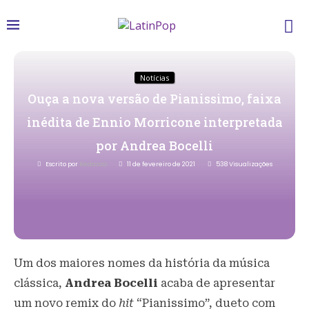
Notícias
Ouça a nova versão de Pianissimo, faixa
inédita de Ennio Morricone interpretada
por Andrea Bocelli
Escrito por
Redacao
11 de fevereiro de 2021
538
Visualizações
Um dos maiores nomes da história da música
clássica,
Andrea Bocelli
acaba de apresentar
um novo remix do
hit
“Pianissimo”, dueto com