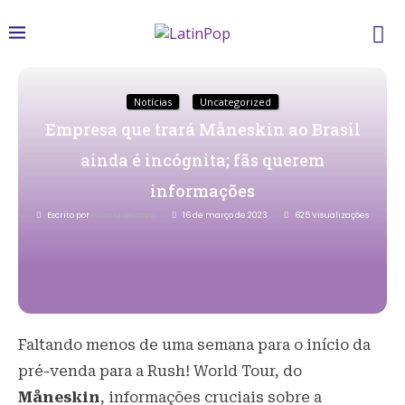
Notícias
Uncategorized
Empresa que trará Måneskin ao Brasil
ainda é incógnita; fãs querem
informações
Escrito por
Priscila Bertozzi
16 de março de 2023
625
Visualizações
Faltando menos de uma semana para o início da
pré-venda para a Rush! World Tour, do
Måneskin
, informações cruciais sobre a