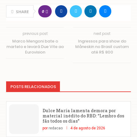
0
SHARE
previous post
next post
Marco Mengoni bate o
Ingressos para show do
martelo e levará Due Vite ao
Måneskin no Brasil custam
Eurovision
até R$ 800
POSTS RELACIONADOS
Dulce María lamenta demora por
material inédito do RBD: “Lembro dos
fãs todos os dias”
por
redacao
4 de agosto de 2026