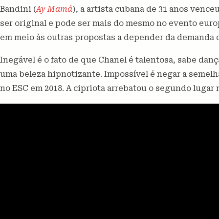
Bandini (
Ay Mamá
), a artista cubana de 31 anos vence
ser original e pode ser mais do mesmo no evento euro
em meio às outras propostas a depender da demanda 
Inegável é o fato de que Chanel é talentosa, sabe danç
uma beleza hipnotizante. Impossível é negar a semel
no ESC em 2018. A cipriota arrebatou o segundo lugar 