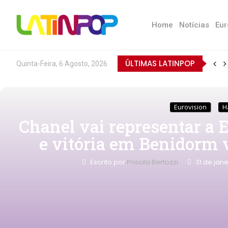
Home
Notícias
Eur
ÚLTIMAS LATINPOP
Quinta-Feira, 6 Agosto, 2026
Eurovision
H
Chanel vai representar a
e vitória em Benidorm v
Escrito por
Priscila Bertozzi
31 de jan