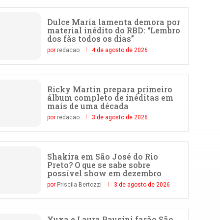
Dulce María lamenta demora por
material inédito do RBD: “Lembro
dos fãs todos os dias”
por
redacao
4 de agosto de 2026
Ricky Martin prepara primeiro
álbum completo de inéditas em
mais de uma década
por
redacao
3 de agosto de 2026
Shakira em São José do Rio
Preto? O que se sabe sobre
possível show em dezembro
por
Priscila Bertozzi
3 de agosto de 2026
Xuxa e Laura Pausini farão São