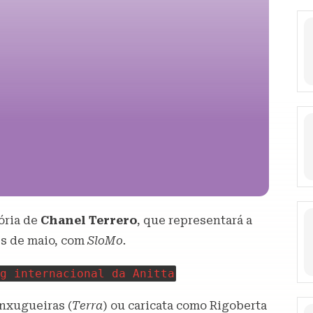
ória de
Chanel Terrero
, que representará a
s de maio, com
SloMo.
g internacional da Anitta
nxugueiras (
Terra
) ou caricata como Rigoberta