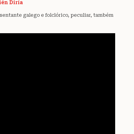
ién Diría
entante galego e folclórico, peculiar, também