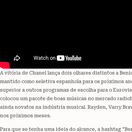
A vitória de Chanel lança dois olhares distintos a Beni
mantido como seletiva espanhola para os próximos an
superior a outros programas de escolha para o Eurovi
colocou um pacote de boas músicas no mercado radiofô
ainda novatos na indústria musical. Rayden, Varry Bra
nos próximos meses.
Para que se tenha uma ideia do alcance, a hashtag “B