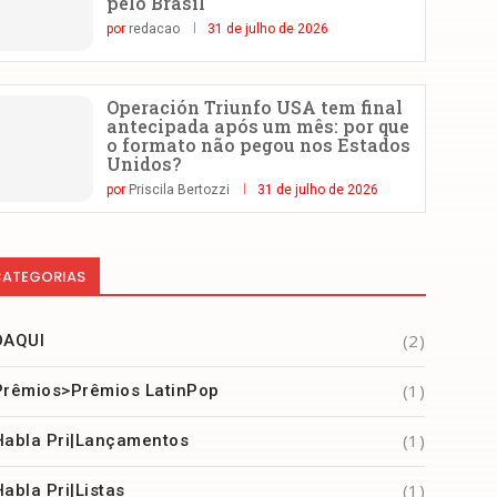
pelo Brasil
por
redacao
31 de julho de 2026
Operación Triunfo USA tem final
antecipada após um mês: por que
o formato não pegou nos Estados
Unidos?
por
Priscila Bertozzi
31 de julho de 2026
ATEGORIAS
(2)
DAQUI
(1)
Prêmios>Prêmios LatinPop
(1)
Habla Pri|Lançamentos
(1)
Habla Pri|Listas