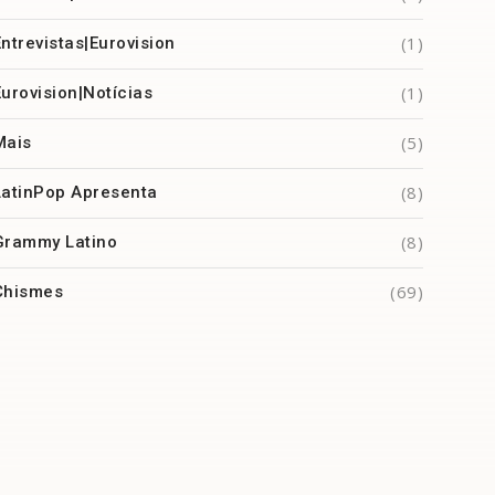
(1)
Entrevistas|Eurovision
(1)
Eurovision|Notícias
(5)
Mais
(8)
LatinPop Apresenta
(8)
Grammy Latino
(69)
Chismes