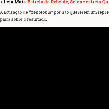
+ Leia Mais:
Estrela de Rebelde, Selene estreia Qu
A acusação de “xenofobia” por não quererem um repres
paira sobre o resultado.