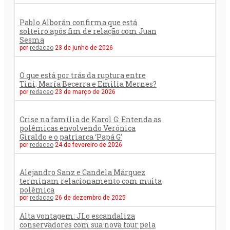
Pablo Alborán confirma que está
solteiro após fim de relação com Juan
Sesma
por
redacao
23 de junho de 2026
O que está por trás da ruptura entre
Tini, María Becerra e Emilia Mernes?
por
redacao
23 de março de 2026
Crise na família de Karol G: Entenda as
polêmicas envolvendo Verónica
Giraldo e o patriarca ‘Papá G’
por
redacao
24 de fevereiro de 2026
Alejandro Sanz e Candela Márquez
terminam relacionamento com muita
polêmica
por
redacao
26 de dezembro de 2025
Alta vontagem: JLo escandaliza
conservadores com sua nova tour pela