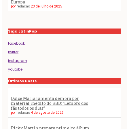
Europa
por
redacao
23 de julho de 2025
Siga LatinPop
facebook
twitter
instagram
youtube
Últimos Posts
Dulce María lamenta demora por
material inédito do RBD: “Lembro dos
fãs todos os dias”
por
redacao
4 de agosto de 2026
Ricky Martin prepara primeiro álbum