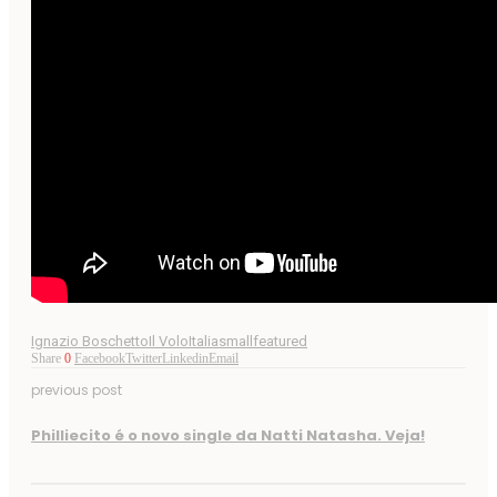
Ignazio Boschetto
Il Volo
Italia
smallfeatured
Share
0
Facebook
Twitter
Linkedin
Email
previous post
Philliecito é o novo single da Natti Natasha. Veja!