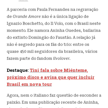
Escrito por
redacao
21 de julho de 2021
4K
Visualizações
A parceria com Paula Fernandes na regravação
de
Grande Amore
não é a única ligação de
Ignazio Boschetto, do Il Volo, com o Brasil neste
momento. Ele namora Aninha Guedes, bailarina
do extinto Domingão do Faustão. A relação já
não é segredo para os fãs do trio: entre os
quase 450 mil seguidores da brasileira, vários
fazem parte do fandom
ilvolover.
Destaque:
Tini fala sobre Miénteme,
próximo disco e avisa que quer incluir
Brasil em nova tour
Agora, nem o italiano faz questão de esconder a
paixão. Em uma publicação recente de Aninha,