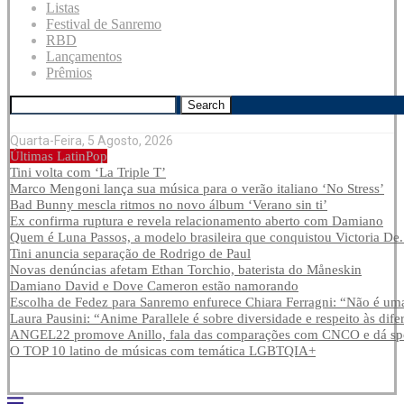
Listas
Festival de Sanremo
RBD
Lançamentos
Prêmios
Search
Quarta-Feira, 5 Agosto, 2026
Últimas LatinPop
Tini volta com ‘La Triple T’
Marco Mengoni lança sua música para o verão italiano ‘No Stress’
Bad Bunny mescla ritmos no novo álbum ‘Verano sin ti’
Ex confirma ruptura e revela relacionamento aberto com Damiano
Quem é Luna Passos, a modelo brasileira que conquistou Victoria De.
Tini anuncia separação de Rodrigo de Paul
Novas denúncias afetam Ethan Torchio, baterista do Måneskin
Damiano David e Dove Cameron estão namorando
Escolha de Fedez para Sanremo enfurece Chiara Ferragni: “Não é uma
Laura Pausini: “Anime Parallele é sobre diversidade e respeito às dife
ANGEL22 promove Anillo, fala das comparações com CNCO e dá spoi
O TOP 10 latino de músicas com temática LGBTQIA+