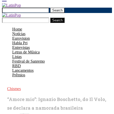
Search
Search
Home
Notícias
Eurovision
Habla Pri
Entrevistas
Letras de Música
Listas
Festival de Sanremo
RBD
Lançamentos
Prêmios
Chismes
“Amore mio”: Ignazio Boschetto, do Il Volo,
se declara a namorada brasileira