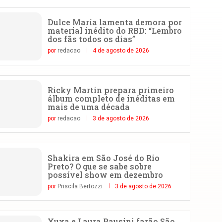
Dulce María lamenta demora por
material inédito do RBD: “Lembro
dos fãs todos os dias”
por
redacao
4 de agosto de 2026
Ricky Martin prepara primeiro
álbum completo de inéditas em
mais de uma década
por
redacao
3 de agosto de 2026
Shakira em São José do Rio
Preto? O que se sabe sobre
possível show em dezembro
por
Priscila Bertozzi
3 de agosto de 2026
Xuxa e Laura Pausini farão São