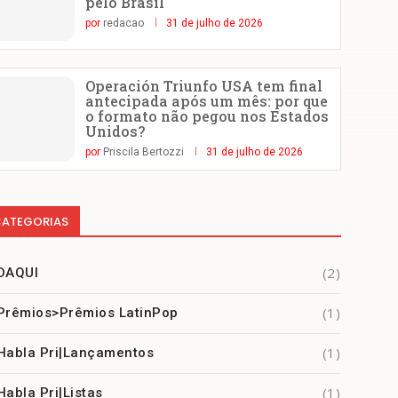
pelo Brasil
por
redacao
31 de julho de 2026
Operación Triunfo USA tem final
antecipada após um mês: por que
o formato não pegou nos Estados
Unidos?
por
Priscila Bertozzi
31 de julho de 2026
ATEGORIAS
(2)
DAQUI
(1)
Prêmios>Prêmios LatinPop
(1)
Habla Pri|Lançamentos
(1)
Habla Pri|Listas