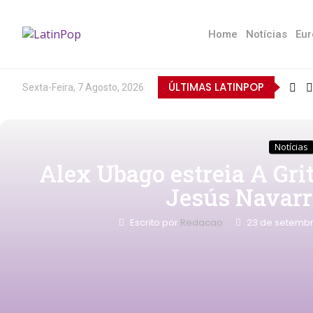
Home
Notícias
Eur
ÚLTIMAS LATINPOP
Sexta-Feira, 7 Agosto, 2026
Notícias
Alex Ubago estreia A Gr
Jesús Navarr
Escrito por
Redacao
23 de setembr