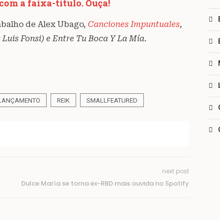
om a faixa-título. Ouça!
abalho de Alex Ubago,
Canciones Impuntuales
,
Luis Fonsi) e Entre Tu Boca Y La Mía.
LANÇAMENTO
REIK
SMALLFEATURED
next post
Dulce María se torna ex-RBD mais ouvida no Spotify