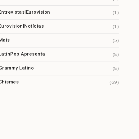
(1)
Entrevistas|Eurovision
(1)
Eurovision|Notícias
(5)
Mais
(8)
LatinPop Apresenta
(8)
Grammy Latino
(69)
Chismes