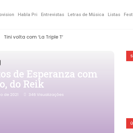
ovision
Habla Pri
Entrevistas
Letras de Música
Listas
Fest
Tini volta com ‘La Triple T’
S
itos de Esperanza com
o, do Reik
o de 2021
346
Visualizações
Ú