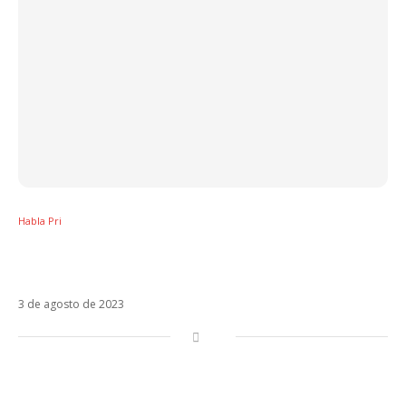
Habla Pri
Com Karol G e Maluma, Tá OK Remix dá
fôlego à música latina no Brasil
3 de agosto de 2023