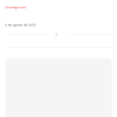
Uncategorized
Maluma “vetou” Anitta em remix de Tá OK
5 de agosto de 2023