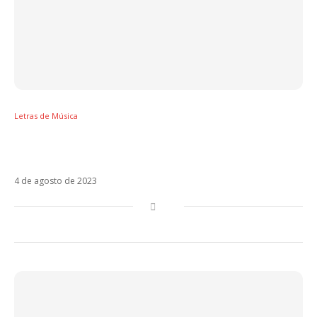
Letras de Música
Dennis, Kevin O Chris, Maluma e Karol G
lançam Tá OK Remix (Letra)
4 de agosto de 2023