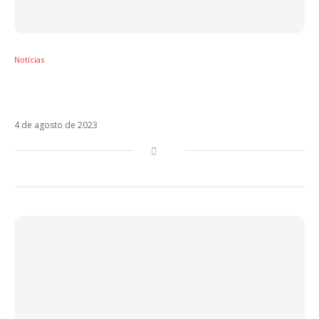
Notícias
Kevin O Chris: “É uma pena que isso esteja
acontecendo”
4 de agosto de 2023