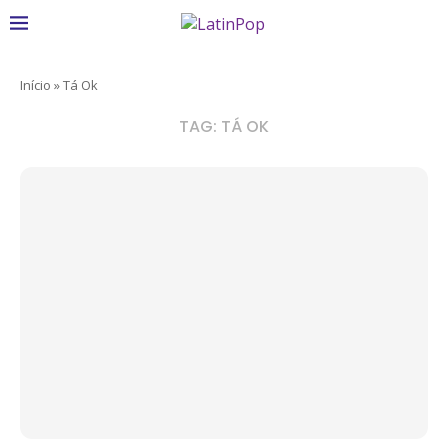
Início
»
Tá Ok
TAG:
TÁ OK