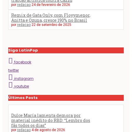
traição artística contra Cazzu
por
redacao
24 de fevereiro de 2026
Remix de Gata Only, com Floyymenor,
Anitta e Ozuna, cresce 190% no Brasil
por
redacao
22 de setembro de 2025
Siga LatinPop
facebook
twitter
instagram
youtube
Últimos Posts
Dulce María lamenta demora por
material inédito do RBD: “Lembro dos
fãs todos os dias”
por
redacao
4 de agosto de 2026