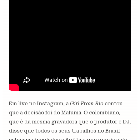
Em live no Instagram, a
Girl From Rio
contou
que a decisão foi do Maluma. O colombiano,
que é da mesma gravadora que o produtor e DJ,
disse que todos os seus trabalhos no Brasil
estavam vinculados a Anitta e que queria algo