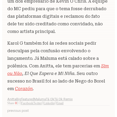
um dos empresário de Kevin O Chris. A equipe
do MC pediu para que o tema fosse derrubado
das plataformas digitais e reclamou do fato
dele ter sido creditado como convidado, não
como artista principal.
Karol G também foi às redes sociais pedir
desculpas pela confusão envolvendo o
lançamento. Já Maluma está calado sobre a
polêmica. Com Anitta, ele tem parcerias em
Sim
ou Não
, El Que Espera e Mi Niña.
Seu outro
sucesso no Brasil foi ao lado de Nego do Borel
em
Corazón
.
Anitta
Bigfeatured
Maluma
Tá Ok
Tá Ok Remix
Share
0
Facebook
Twitter
Linkedin
Email
previous post