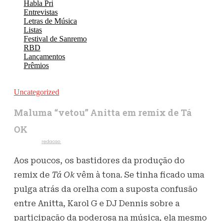
Habla Pri
Entrevistas
Letras de Música
Listas
Festival de Sanremo
RBD
Lançamentos
Prêmios
Uncategorized
Maluma “vetou” Anitta em remix de Tá
OK
Escrito por
redacao
5 de agosto de 2023
891
Visualizações
Aos poucos, os bastidores da produção do
remix de
Tá Ok
vêm à tona. Se tinha ficado uma
pulga atrás da orelha com a suposta confusão
entre Anitta, Karol G e DJ Dennis sobre a
participação da poderosa na música, ela mesmo