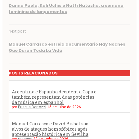
Danna Paola, Kali Uchis e Natti Natasha: a semana
feminina de lançamentos
next post
Manuel Carrasco estreia documentário Hay Noches
Que Duran Toda La Vida
POSTS RELACIONADOS
Argentina e Espanha decidem a Copa e
também representam duas potências
da música em espanhol
por
Priscila Bertozzi
15 de julho de 2026
Manuel Carrasco e David Bisbal são
alvos de ataques homofóbicos após
apresentação histórica em Sevilha
por
redacao
23 de junho de 2026