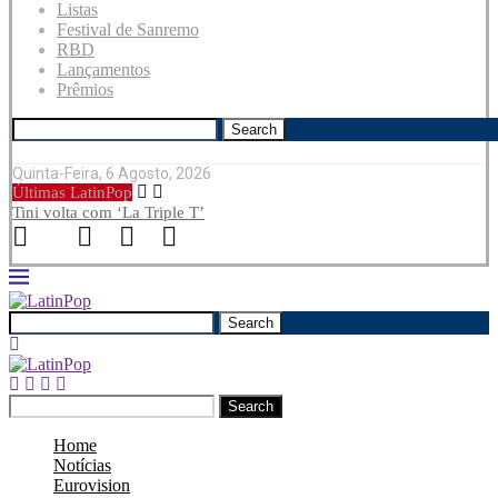
Listas
Festival de Sanremo
RBD
Lançamentos
Prêmios
Search
Quinta-Feira, 6 Agosto, 2026
Últimas LatinPop
Tini volta com ‘La Triple T’
Search
Search
Home
Notícias
Eurovision