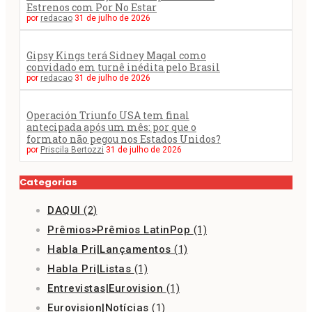
Estrenos com Por No Estar
por
redacao
31 de julho de 2026
Gipsy Kings terá Sidney Magal como
convidado em turnê inédita pelo Brasil
por
redacao
31 de julho de 2026
Operación Triunfo USA tem final
antecipada após um mês: por que o
formato não pegou nos Estados Unidos?
por
Priscila Bertozzi
31 de julho de 2026
Categorias
DAQUI
(2)
Prêmios>Prêmios LatinPop
(1)
Habla Pri|Lançamentos
(1)
Habla Pri|Listas
(1)
Entrevistas|Eurovision
(1)
Eurovision|Notícias
(1)