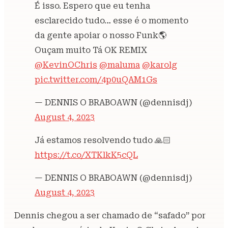
É isso. Espero que eu tenha
esclarecido tudo… esse é o momento
da gente apoiar o nosso Funk🌎
Ouçam muito Tá OK REMIX
@KevinOChris
@maluma
@karolg
pic.twitter.com/4p0uQAM1Gs
— DENNIS O BRABOAWN (@dennisdj)
August 4, 2023
Já estamos resolvendo tudo 🙏🏻
https://t.co/XTKlkK5cQL
— DENNIS O BRABOAWN (@dennisdj)
August 4, 2023
Dennis chegou a ser chamado de “safado” por