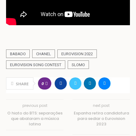
BABADO
CHANEL
EUROVISION 2022
EUROVISION SONG CONTEST
SLOMO
0
SHARE
previous post
next post
O hiato do BTS: separações
Espanha retira candidatura
que abalaram a música
para sediar o Eurovision
latina
2023