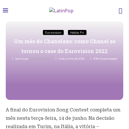
Eurovision
Habla Pri
Um mês do Chanelazo: como Chanel se
tornou o case do Eurovision 2022
Escrito por
Priscila Bertozzi
14 de junho de 2022
938
Visualizações
A final do Eurovision Song Contest completa um
mês nesta terça-feira, 14 de junho. Na decisão
realizada em Turim, na Itália, a vitória –