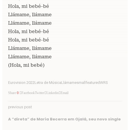
Hola, mi bebé-bé
Llámame, llámame
Llámame, llámame
Hola, mi bebé-bé
Hola, mi bebé-bé
Llámame, llámame
Llámame, llámame
(Hola, mi bebé)
Eurovision 2022
Letra de Música
Llámame
smallfeatured
WRS
Share
0
Facebook
Twitter
Linkedin
Email
previous post
A “direta” de María Becerra em Ojalá, seu novo single