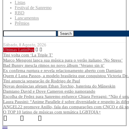
Listas
Festival de Sanremo
RBD
Lançamentos
Prêmios
Search
Sábado, 8 Agosto, 2026
Últimas LatinPop
Tini volta com ‘La Triple T’
Marco Mengoni lança sua música para o verão italiano ‘No Stress’
Bad Bunny mescla ritmos no novo álbum ‘Verano sin ti’
Ex confirma ruptura e revela relacionamento aberto com Damiano
Quem é Luna Passos, a modelo brasileira que conquistou Victoria De.
Tini anuncia separação de Rodrigo de Paul
Novas denúncias afetam Ethan Torchio, baterista do Måneskin
Damiano David e Dove Cameron estão namorando
Escolha de Fedez para Sanremo enfurece Chiara Ferragni: “Não é uma
Laura Pausini: “Anime Parallele é sobre diversidade e respeito às dife
ANGEL22 promove Anillo, fala das comparações com CNCO e dá spoi
O TOP 10 latino de músicas com temática LGBTQIA+