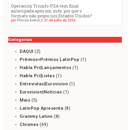
Operación Triunfo USA tem final
antecipada após um mês: por que o
formato não pegou nos Estados Unidos?
por
Priscila Bertozzi
31 de julho de 2026
Categorias
DAQUI
(2)
Prêmios>Prêmios LatinPop
(1)
Habla Pri|Lançamentos
(1)
Habla Pri|Listas
(1)
Entrevistas|Eurovision
(1)
Eurovision|Notícias
(1)
Mais
(5)
LatinPop Apresenta
(8)
Grammy Latino
(8)
Chismes
(69)