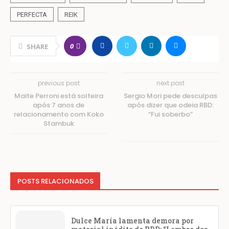
PERFECTA
REIK
0
SHARE
previous post
next post
Maite Perroni está solteira
Sergio Mori pede desculpas
após 7 anos de
após dizer que odeia RBD:
relacionamento com Koko
“Fui soberbo”
Stambuk
POSTS RELACIONADOS
Dulce María lamenta demora por