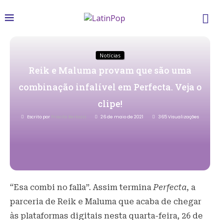
Notícias
Reik e Maluma provam que são uma
combinação infalível em Perfecta. Veja o
clipe!
Escrito por
Priscila Bertozzi
26 de maio de 2021
365
Visualizações
“Esa combi no falla”. Assim termina
Perfecta
, a
parceria de Reik e Maluma que acaba de chegar
às plataformas digitais nesta quarta-feira, 26 de