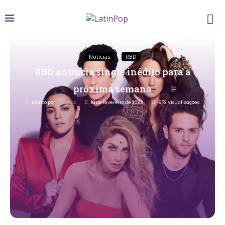
Notícias
RBD
RBD anuncia single inédito para a
próxima semana
Escrito por
Redacao
18 de fevereiro de 2023
972
Visualizações