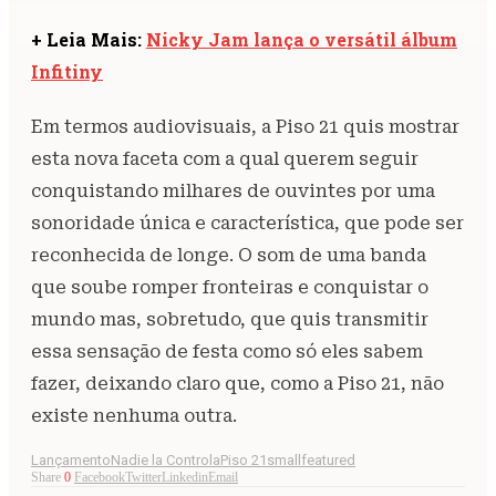
+ Leia Mais:
Nicky Jam lança o versátil álbum
Infitiny
Em termos audiovisuais, a Piso 21 quis mostrar
esta nova faceta com a qual querem seguir
conquistando milhares de ouvintes por uma
sonoridade única e característica, que pode ser
reconhecida de longe. O som de uma banda
que soube romper fronteiras e conquistar o
mundo mas, sobretudo, que quis transmitir
essa sensação de festa como só eles sabem
fazer, deixando claro que, como a Piso 21, não
existe nenhuma outra.
Lançamento
Nadie la Controla
Piso 21
smallfeatured
Share
0
Facebook
Twitter
Linkedin
Email