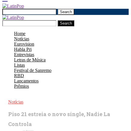
Search
Search
Home
Notícias
Eurovision
Habla Pri
Entrevistas
Letras de Música
Listas
Festival de Sanremo
RBD
Lançamentos
Prêmios
Notícias
Piso 21 estreia o novo single, Nadie La
Controla