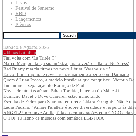
Listas
Festival de Sanremo
RBD
Lançamentos
Prêmios
Search
Sábado, 8 Agosto, 2026
Últimas LatinPop
Tini volta com ‘La Triple T’
Marco Mengoni lança sua música para o verão italiano ‘No Stress’
Bad Bunny mescla ritmos no novo álbum ‘Verano sin ti’
Ex confirma ruptura e revela relacionamento aberto com Damiano
Quem é Luna Passos, a modelo brasileira que conquistou Victoria De.
Tini anuncia separação de Rodrigo de Paul
Novas denúncias afetam Ethan Torchio, baterista do Måneskin
Damiano David e Dove Cameron estão namorando
Escolha de Fedez para Sanremo enfurece Chiara Ferragni: “Não é uma
Laura Pausini: “Anime Parallele é sobre diversidade e respeito às dife
ANGEL22 promove Anillo, fala das comparações com CNCO e dá spoi
O TOP 10 latino de músicas com temática LGBTQIA+