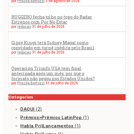
por
Priscila Bertozzi
3 de agosto de 2026
RUGGERO fecha julho no topo do Radar
Estrenos com Por No Estar
por
redacao
31 de julho de 2026
Gipsy Kings terá Sidney Magal como
convidado em turnê inédita pelo Brasil
por
redacao
31 de julho de 2026
Operación Triunfo USA tem final
antecipada após um mês: por que o
formato não pegou nos Estados Unidos?
por
Priscila Bertozzi
31 de julho de 2026
Categorias
DAQUI
(2)
Prêmios>Prêmios LatinPop
(1)
Habla Pri|Lançamentos
(1)