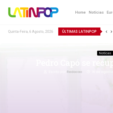
Home
Notícias
Eur
ÚLTIMAS LATINPOP
Quinta-Feira, 6 Agosto, 2026
Notícias
Pedro Capó se recu
Escrito por
Redacao
16 de agosto