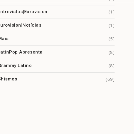
(1)
Entrevistas|Eurovision
(1)
Eurovision|Notícias
(5)
Mais
(8)
LatinPop Apresenta
(8)
Grammy Latino
(69)
Chismes