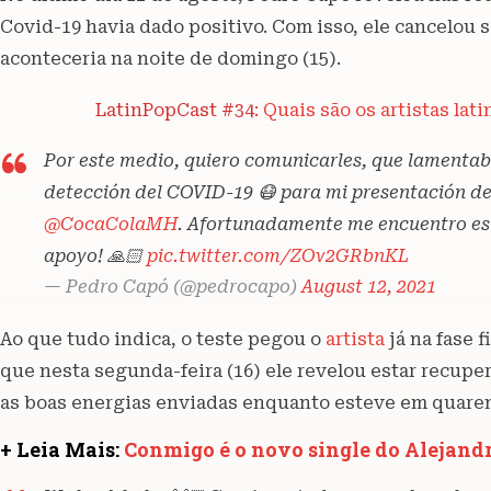
Covid-19 havia dado positivo. Com isso, ele cancelou
aconteceria na noite de domingo (15).
LatinPopCast #34:
Quais são os artistas la
Por este medio, quiero comunicarles, que lamentab
detección del COVID-19 😷 para mi presentación de
@CocaColaMH
. Afortunadamente me encuentro est
apoyo! 🙏🏻
pic.twitter.com/ZOv2GRbnKL
— Pedro Capó (@pedrocapo)
August 12, 2021
Ao que tudo indica, o teste pegou o
artista
já na fase 
que nesta segunda-feira (16) ele revelou estar recuper
as boas energias enviadas enquanto esteve em quare
+ Leia Mais:
Conmigo é o novo single do Alejand