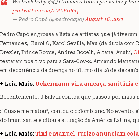
We back baby 🙌🏻 Gracias a todos por su luz y bue
pic.twitter.com/rMLPril0rf
— Pedro Capó (@pedrocapo)
August 16, 2021
Pedro Capó engrossa a lista de artistas que já tiveram
Fernández, Karol G, Karol Sevilla, Mau (da dupla com 
Drexler, Prince Royce, Andrea Bocelli, Aitana, Anahí,
Gi
testaram positivo para a Sars-Cov-2. Armando Manzane
em decorrência da doença no último dia 28 de dezemb
+ Leia Mais:
Uckermann vira ameaça sanitária e 
Recentemente, J Balvin contou que passou por maus
:“Quase me matou”, contou o colombiano. No evento, e
do imunizante e citou a situação da América Latina, q
+ Leia Mais:
Tini e Manuel Turizo anunciam cola