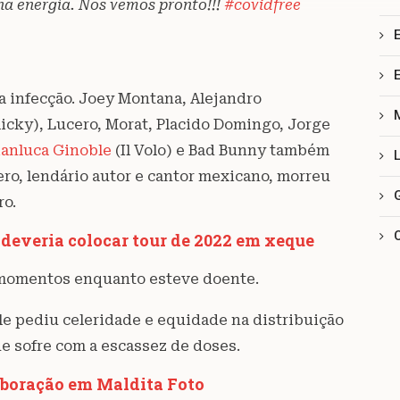
na energía. Nos vemos pronto!!!
#covidfree
 a infecção. Joey Montana, Alejandro
Ricky), Lucero, Morat, Placido Domingo, Jorge
anluca Ginoble
(Il Volo) e Bad Bunny também
ro, lendário autor e cantor mexicano, morreu
ro.
deveria colocar tour de 2022 em xeque
 momentos enquanto esteve doente.
le pediu celeridade e equidade na distribuição
ue sofre com a escassez de doses.
boração em Maldita Foto