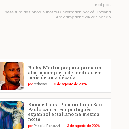
next post
Prefeitura de Sobral substitui Uckermann por Zé Gotinha
em campanha de vacinação
Ricky Martin prepara primeiro
álbum completo de inéditas em
mais de uma década
por
redacao
3 de agosto de 2026
Xuxa e Laura Pausini farão São
Paulo cantar em português,
espanhol e italiano na mesma
noite
por
Priscila Bertozzi
3 de agosto de 2026