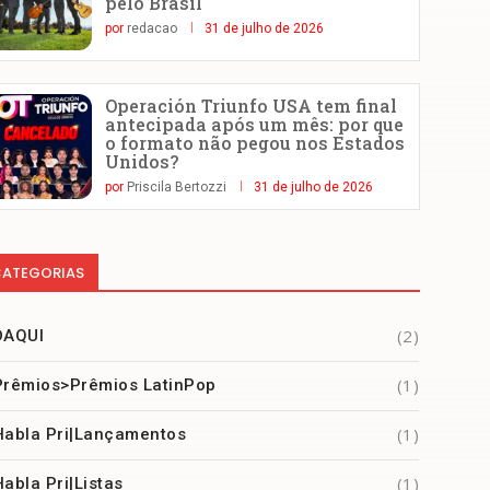
pelo Brasil
por
redacao
31 de julho de 2026
Operación Triunfo USA tem final
antecipada após um mês: por que
o formato não pegou nos Estados
Unidos?
por
Priscila Bertozzi
31 de julho de 2026
ATEGORIAS
(2)
DAQUI
(1)
Prêmios>Prêmios LatinPop
(1)
Habla Pri|Lançamentos
(1)
Habla Pri|Listas