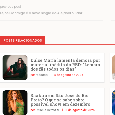
previous post
Lejos Conmigo é o novo single do Alejandro Sanz
POSTS RELACIONADOS
Dulce María lamenta demora por
material inédito do RBD: “Lembro
dos fãs todos os dias”
por
redacao
4 de agosto de 2026
Shakira em São José do Rio
Preto? O que se sabe sobre
possível show em dezembro
por
Priscila Bertozzi
3 de agosto de 2026