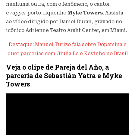
nenhuma outra, com o fenômeno, o cantor
e
rapper
porto-riquenho
Myke Towers
. Assista
ao vídeo dirigido por Daniel Duran, gravado no
icônico Adrienne Teatro Arsht Center, em Miami.
Destaque:
Manuel Turizo fala sobre Dopamina e
quer parcerias com Giulia Be e Kevinho no Brasil
Veja o clipe de Pareja del Año, a
parceria de Sebastián Yatra e Myke
Towers