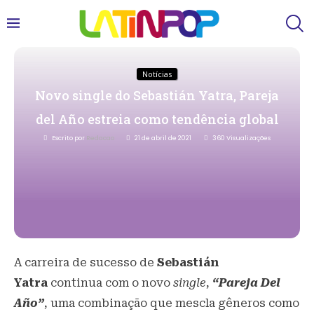
Notícias
Novo single do Sebastián Yatra, Pareja
del Año estreia como tendência global
Escrito por
Redacao
21 de abril de 2021
360
Visualizações
A carreira de sucesso de
Sebastián
Yatra
continua com o novo
single
,
“Pareja Del
Año”
, uma combinação que mescla gêneros como