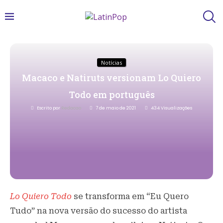
Notícias
Macaco e Natiruts versionam Lo Quiero
Todo em português
Escrito por
Redacao
7 de maio de 2021
434
Visualizações
Lo Quiero Todo
se transforma em “Eu Quero
Tudo” na nova versão do sucesso do artista