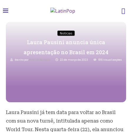
Notícias
Laura Pausini anuncia única
apresentação no Brasil em 2024
Escrito por
Priscila Bertozzi
22 de março de 2023
816
Visualizações
Laura Pausini já tem data para voltar ao Brasil
com sua nova turnê, intitulada apenas como
World Tour. Nesta quarta-feira (22), ela anunciou