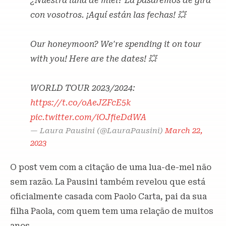
¿Nuestra luna de miel? La pasaremos de gira
con vosotros. ¡Aquí están las fechas! 💥
Our honeymoon? We're spending it on tour
with you! Here are the dates! 💥
WORLD TOUR 2023/2024:
https://t.co/oAeJZFcE5k
pic.twitter.com/iOJfieDdWA
— Laura Pausini (@LauraPausini)
March 22,
2023
O post vem com a citação de uma lua-de-mel não
sem razão. La Pausini também revelou que está
oficialmente casada com Paolo Carta, pai da sua
filha Paola, com quem tem uma relação de muitos
anos.