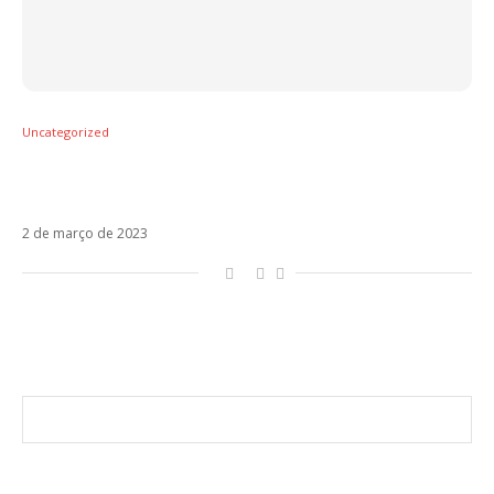
Uncategorized
Laura Pausini anuncia a chegada do single
Un Buon Inizio
2 de março de 2023