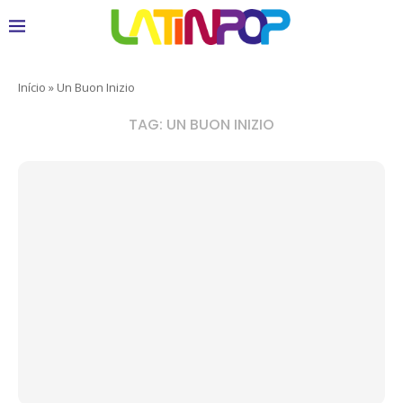
Início
»
Un Buon Inizio
TAG:
UN BUON INIZIO