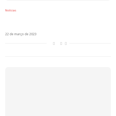
Notícias
Laura Pausini anuncia única apresentação
no Brasil em 2024
22 de março de 2023