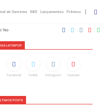
ival de Sanremo
RBD
Lançamentos
Prêmios
 ‘No Stress’
’
 com Damiano
 Victoria De...
Måneskin
i: “Não é uma...
espeito às diferenças”
O e dá spoiler...
IGA LATINPOP
Facebook
Twitter
Instagram
Youtube
LTIMOS POSTS