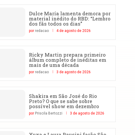
Dulce María lamenta demora por
material inédito do RBD: “Lembro
dos fãs todos os dias”
por
redacao
4 de agosto de 2026
Ricky Martin prepara primeiro
álbum completo de inéditas em
mais de uma década
por
redacao
3 de agosto de 2026
Shakira em São José do Rio
Preto? O que se sabe sobre
possível show em dezembro
por
Priscila Bertozzi
3 de agosto de 2026
Xuxa e Laura Pausini farão São