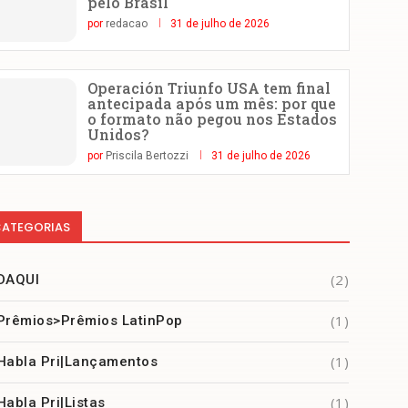
pelo Brasil
por
redacao
31 de julho de 2026
Operación Triunfo USA tem final
antecipada após um mês: por que
o formato não pegou nos Estados
Unidos?
por
Priscila Bertozzi
31 de julho de 2026
ATEGORIAS
(2)
DAQUI
(1)
Prêmios>Prêmios LatinPop
(1)
Habla Pri|Lançamentos
(1)
Habla Pri|Listas