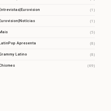
(1)
Entrevistas|Eurovision
(1)
Eurovision|Notícias
(5)
Mais
(8)
LatinPop Apresenta
(8)
Grammy Latino
(69)
Chismes