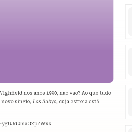
Wighfield nos anos 1990, não vão? Ao que tudo
 novo single,
Las Babys
, cuja estreia está
p=ygUJd2lnaGZpZWxk