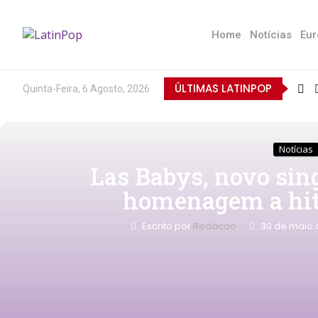
Home
Notícias
Eur
ÚLTIMAS LATINPOP
Quinta-Feira, 6 Agosto, 2026
Notícias
Las Babys, novo sing
homenagem a hit
Escrito por
Redacao
30 de maio 