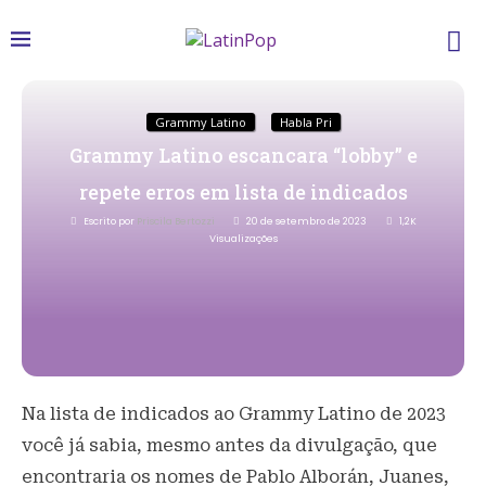
Grammy Latino
Habla Pri
Grammy Latino escancara “lobby” e
repete erros em lista de indicados
Escrito por
Priscila Bertozzi
20 de setembro de 2023
1,2K
Visualizações
Na lista de indicados ao Grammy Latino de 2023
você já sabia, mesmo antes da divulgação, que
encontraria os nomes de Pablo Alborán, Juanes,