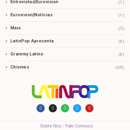
(1)
Entrevistas|Eurovision
(1)
Eurovision|Notícias
(5)
Mais
(8)
LatinPop Apresenta
(8)
Grammy Latino
(69)
Chismes
Sobre Nós
|
Fale Conosco