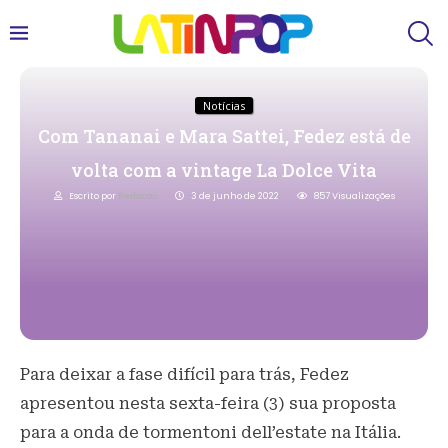
Notícias
Com Tananai e Mara Sattei, Fedez está de
volta com a vintage La Dolce Vita
Escrito por
Redacao
3 de junho de 2022
857
Visualizações
Para deixar a fase difícil para trás, Fedez
apresentou nesta sexta-feira (3) sua proposta
para a onda de tormentoni dell’estate na Itália.