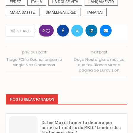
FEDEZ
ITALIA
LA DOLCE VITA
LANÇAMENTO
MARA SATTTEI
SMALLFEATURED
TANANAI
0
SHARE
previous post
next post
Tiago PZK e Ozuna lançam o
Ouça Nostalgia, a música
single Nos Comemos
que faz Blanco virar a
página do Eurovision
POSTS RELACIONADOS
Dulce María lamenta demora por
material inédito do RBD: “Lembro dos
fãs todos os dias”